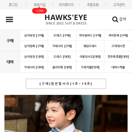
로그인
회원가입
마이페이지
주문조회
고객센터
+2,000
HAWKS'EYE
검색
SINCE 2002 SUIT & DRESS
남아정장 [구매]
드레스 [구매]
여아원피스 [구매]
여아한복 [구매]
구매
남아한복 [구매]
악세사리 [구매]
웨딩드레스
고객게시판
남아정장 [대여]
드레스 [대여]
아동턱시도[대여]
연주복콩쿨[대여]
대여
악세사리 [대여]
들러리복 [대여]
가족커플[대여]
대여스케쥴
[구매]흰반팔셔츠[1호~19호]