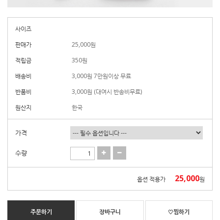
사이즈
판매가
25,000
원
적립금
350원
배송비
3,000원 7만원이상 무료
반품비
3,000원 (대여시 반송비무료)
원산지
한국
가격
수량
25,000
옵션 적용가
원
주문하기
장바구니
♡찜하기