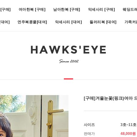
[구매]
여아한복 [구매]
남아한복 [구매]
악세사리 [구매]
웨딩드
대여]
연주복콩쿨[대여]
악세사리 [대여]
들러리복 [대여]
가족커
9호)
5
[대여]쥬비화이트(1호~11호)
6
[대여]아스터슬림턱시도(1호~19호)
7
[
[구매]겨울눈꽃(핑크)여아
사이즈
3호~11
판매가
48,000원