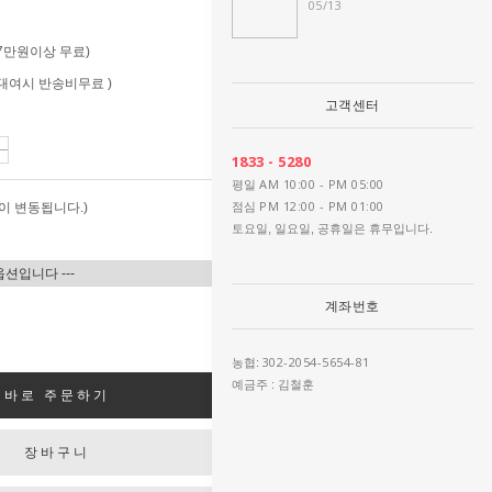
05/13
 (7만원이상 무료)
 (대여시 반송비무료 )
고객센터
1833 - 5280
AM 10:00 - PM 05:00
평일
PM 12:00 - PM 01:00
이 변동됩니다.)
점심
토요일, 일요일, 공휴일은 휴무입니다.
계좌번호
302-2054-5654-81
농협:
예금주 : 김철훈
바로 주문하기
장바구니