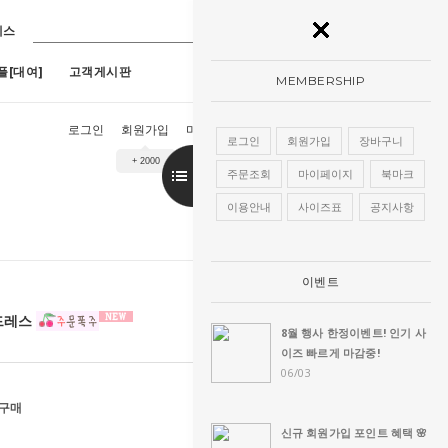
레스
플[대여]
고객게시판
MEMBERSHIP
로그인
회원가입
마이페이지
장바구니
주문조회
로그인
회원가입
장바구니
+ 2000
구매]아루네스진주 (1호~13호)
8
[구매]아란한복드레스(핑크)(1호~13호)
9
[대여]
주문조회
마이페이지
북마크
이용안내
사이즈표
공지사항
이벤트
 드레스
8월 행사 한정이벤트! 인기 사
이즈 빠르게 마감중!
06/03
호구매
신규 회원가입 포인트 혜택 🌸