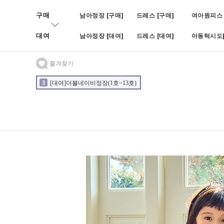
구매
남아정장 [구매]
드레스 [구매]
여아원피스 
대여
남아정장 [대여]
드레스 [대여]
아동턱시도[
즐겨찾기
3
[대여]더블네이비정장(1호~13호)
4
[대여]BOY블랙쓰피피스(나비)(1호~1