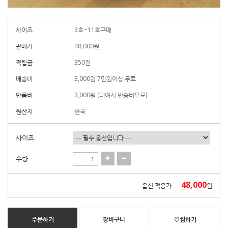
사이즈
3호~11호구매
판매가
48,000
원
적립금
350원
배송비
3,000원 7만원이상 무료
반품비
3,000원 (대여시 반송비무료)
원산지
한국
사이즈
수량
48,000
옵션 적용가
원
주문하기
장바구니
♡찜하기