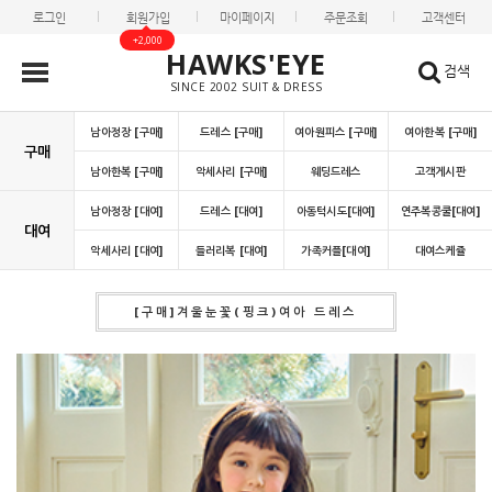
로그인
회원가입
마이페이지
주문조회
고객센터
+2,000
HAWKS'EYE
검색
SINCE 2002 SUIT & DRESS
남아정장 [구매]
드레스 [구매]
여아원피스 [구매]
여아한복 [구매]
구매
남아한복 [구매]
악세사리 [구매]
웨딩드레스
고객게시판
남아정장 [대여]
드레스 [대여]
아동턱시도[대여]
연주복콩쿨[대여]
대여
악세사리 [대여]
들러리복 [대여]
가족커플[대여]
대여스케쥴
[구매]겨울눈꽃(핑크)여아 드레스