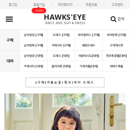
로그인
회원가입
마이페이지
주문조회
고객센터
+2,000
HAWKS'EYE
검색
SINCE 2002 SUIT & DRESS
남아정장 [구매]
드레스 [구매]
여아원피스 [구매]
여아한복 [구매]
구매
남아한복 [구매]
악세사리 [구매]
웨딩드레스
고객게시판
남아정장 [대여]
드레스 [대여]
아동턱시도[대여]
연주복콩쿨[대여]
대여
악세사리 [대여]
들러리복 [대여]
가족커플[대여]
대여스케쥴
[구매]겨울눈꽃(핑크)여아 드레스