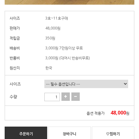
사이즈
3호~11호구매
판매가
48,000
원
적립금
350원
배송비
3,000원 7만원이상 무료
반품비
3,000원 (대여시 반송비무료)
원산지
한국
사이즈
수량
48,000
옵션 적용가
원
주문하기
장바구니
♡찜하기