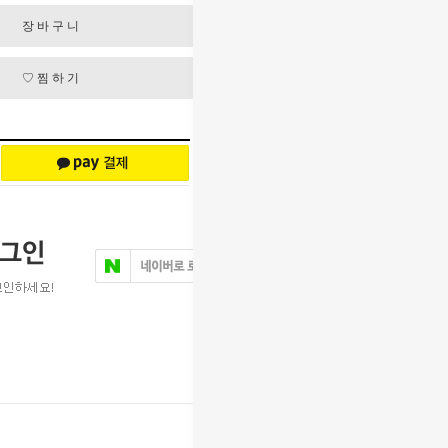
장바구니
♡찜하기