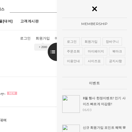
레스
플[대여]
고객게시판
MEMBERSHIP
로그인
회원가입
마이페이지
장바구니
주문조회
로그인
회원가입
장바구니
+ 2000
9호)
7
[구매]아루네스진주 (1호~13호)
8
[구매]아란한복드레스(핑크)(1호~13
주문조회
마이페이지
북마크
이용안내
사이즈표
공지사항
이벤트
8월 행사 한정이벤트! 인기 사
이즈 빠르게 마감중!
06/03
호대여
신규 회원가입 포인트 혜택 🌸