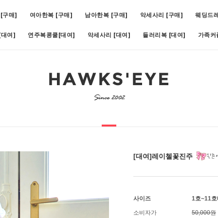
[구매]
여아한복 [구매]
남아한복 [구매]
악세사리 [구매]
웨딩드
대여]
연주복콩쿨[대여]
악세사리 [대여]
들러리복 [대여]
가족커
비)(1호~19호)
5
[대여]쥬비화이트(1호~11호)
6
[대여]아스터슬림턱시도(1호~1
[대여]레이첼꽃진주
사이즈
1호~11
소비자가
50,000원