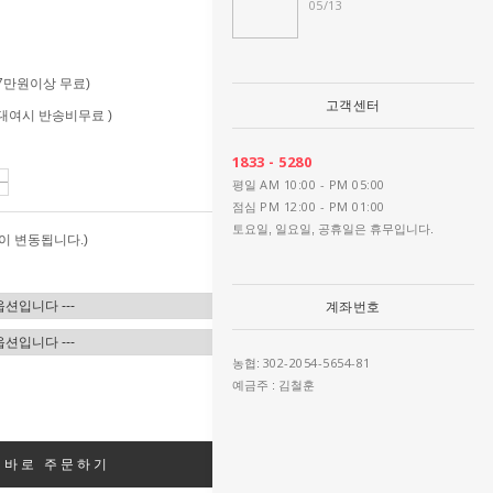
05/13
 (7만원이상 무료)
고객센터
 (대여시 반송비무료 )
1833 - 5280
AM 10:00 - PM 05:00
평일
PM 12:00 - PM 01:00
점심
토요일, 일요일, 공휴일은 휴무입니다.
이 변동됩니다.)
계좌번호
302-2054-5654-81
농협:
예금주 : 김철훈
바로 주문하기