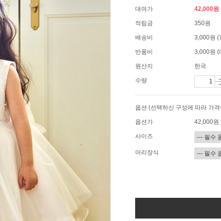
대여가
42,000원
적립금
350원
배송비
3,000원
반품비
3,000원
원산지
한국
수량
옵션 (선택하신 구성에 따라 가격
옵션가
42,000
원
사이즈
머리장식