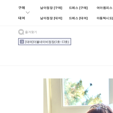
구매
남아정장 [구매]
드레스 [구매]
여아원피스 
대여
남아정장 [대여]
드레스 [대여]
아동턱시도[
즐겨찾기
3
[대여]더블네이비정장(1호~13호)
4
[대여]BOY블랙쓰피피스(나
2
[대여]블루빈로이셋업(1호~7호)