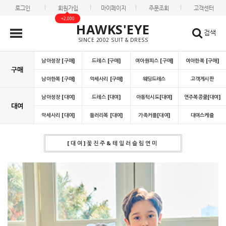
로그인
회원가입
마이페이지
주문조회
고객센터
+2,000
HAWKS'EYE
검색
SINCE 2002 SUIT & DRESS
남아정장 [구매]
드레스 [구매]
여아원피스 [구매]
여아한복 [구매]
구매
남아한복 [구매]
악세사리 [구매]
웨딩드레스
고객게시판
남아정장 [대여]
드레스 [대여]
아동턱시도[대여]
연주복콩쿨[대여]
대여
악세사리 [대여]
들러리복 [대여]
가족커플[대여]
대여스케쥴
[대여]꽃진주&테일러슬림연미