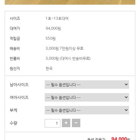
사이즈
1호~13호대여
대여가
94,000
원
적립금
550원
배송비
3,000원 7만원이상 무료
반품비
3,000원 (대여시 반송비무료)
원산지
한국
남아사이즈
여아사이즈
부케
수량
94,000
옵션 적용가
원