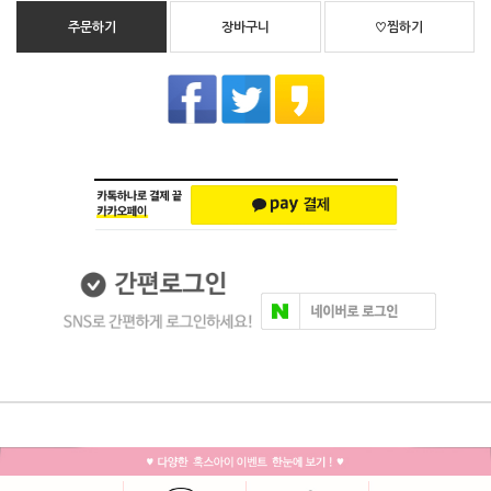
주문하기
장바구니
♡찜하기