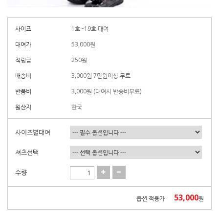
사이즈
1호~19호 대여
대여가
53,000
원
적립금
250원
배송비
3,000원 7만원이상 무료
반품비
3,000원 (대여시 반송비무료)
원산지
한국
사이즈별대여
셔츠선택
수량
53,000
옵션 적용가
원