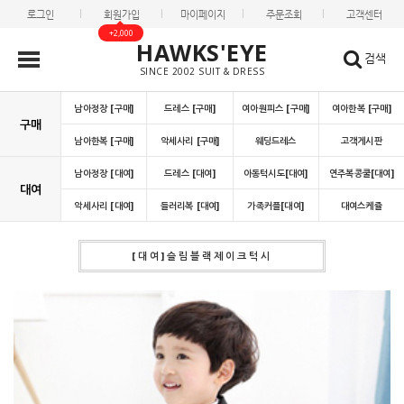
로그인
회원가입
마이페이지
주문조회
고객센터
+2,000
HAWKS'EYE
검색
SINCE 2002 SUIT & DRESS
남아정장 [구매]
드레스 [구매]
여아원피스 [구매]
여아한복 [구매]
구매
남아한복 [구매]
악세사리 [구매]
웨딩드레스
고객게시판
남아정장 [대여]
드레스 [대여]
아동턱시도[대여]
연주복콩쿨[대여]
대여
악세사리 [대여]
들러리복 [대여]
가족커플[대여]
대여스케쥴
[대여]슬림블랙제이크턱시