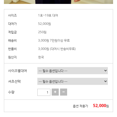
사이즈
1호~19호 대여
대여가
52,000
원
적립금
250원
배송비
3,000원 7만원이상 무료
반품비
3,000원 (대여시 반송비무료)
원산지
한국
사이즈별대여
셔츠선택
수량
52,000
옵션 적용가
원