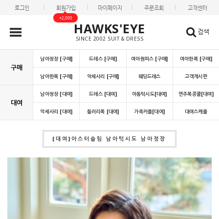
로그인
회원가입
마이페이지
주문조회
고객센터
+2,000
HAWKS'EYE
검색
SINCE 2002 SUIT & DRESS
남아정장 [구매]
드레스 [구매]
여아원피스 [구매]
여아한복 [구매]
구매
남아한복 [구매]
악세사리 [구매]
웨딩드레스
고객게시판
남아정장 [대여]
드레스 [대여]
아동턱시도[대여]
연주복콩쿨[대여]
대여
악세사리 [대여]
들러리복 [대여]
가족커플[대여]
대여스케쥴
[대여]아스터슬림 남아턱시도 남아정장