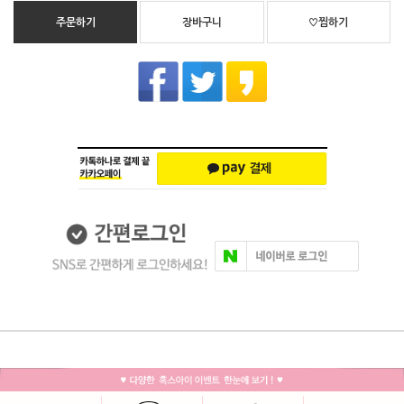
주문하기
장바구니
♡찜하기