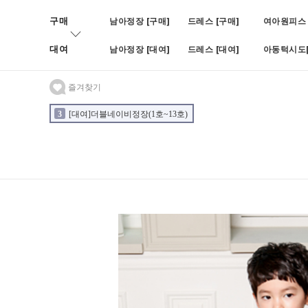
구매
남아정장 [구매]
드레스 [구매]
여아원피스 
대여
남아정장 [대여]
드레스 [대여]
아동턱시도[
즐겨찾기
3
[대여]더블네이비정장(1호~13호)
4
[대여]BOY블랙쓰피피스(나
2
[대여]블루빈로이셋업(1호~7호)