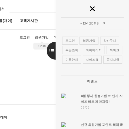
레스
플[대여]
고객게시판
MEMBERSHIP
로그인
회원가입
마이페이지
장바구니
주문조회
로그인
회원가입
장바구니
+ 2000
9호)
7
[구매]아루네스진주 (1호~13호)
8
[구매]아란한복드레스(핑크)(1호~13
주문조회
마이페이지
북마크
이용안내
사이즈표
공지사항
이벤트
8월 행사 한정이벤트! 인기 사
이즈 빠르게 마감중!
06/03
 대여
신규 회원가입 포인트 혜택 🌸