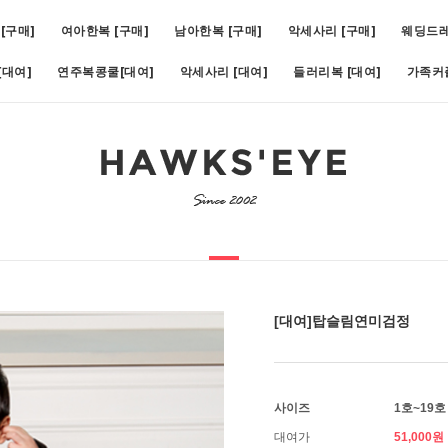
[구매]
여아한복 [구매]
남아한복 [구매]
악세사리 [구매]
웨딩드
대여]
연주복콩쿨[대여]
악세사리 [대여]
들러리복 [대여]
가족커
비)(1호~19호)
5
[대여]쥬비화이트(1호~11호)
6
[대여]아스터슬림턱시도(1호~1
[대여]탑슬림연미검정
사이즈
1호~19호
대여가
51,000원