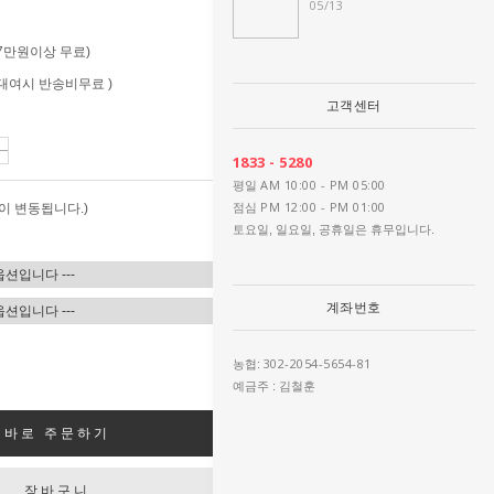
05/13
 (7만원이상 무료)
 (대여시 반송비무료 )
고객센터
1833 - 5280
AM 10:00 - PM 05:00
평일
PM 12:00 - PM 01:00
이 변동됩니다.)
점심
토요일, 일요일, 공휴일은 휴무입니다.
계좌번호
302-2054-5654-81
농협:
예금주 : 김철훈
바로 주문하기
장바구니