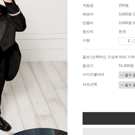
적립금
250원
배송비
3,000원
반품비
3,000원
원산지
한국
수량
옵션 (선택하신 구성에 따라 가격
옵션가
51,000
원
사이즈별대여
셔츠선택