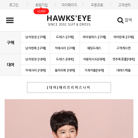
로그인
회원가입
마이페이지
주문조회
고객센터
+2,000
HAWKS'EYE
검색
SINCE 2002 SUIT & DRESS
남아정장 [구매]
드레스 [구매]
여아원피스 [구매]
여아한복 [구매]
구매
남아한복 [구매]
악세사리 [구매]
웨딩드레스
고객게시판
남아정장 [대여]
드레스 [대여]
아동턱시도[대여]
연주복콩쿨[대여]
대여
악세사리 [대여]
들러리복 [대여]
가족커플[대여]
대여스케쥴
[대여]해리쓰리피스나비