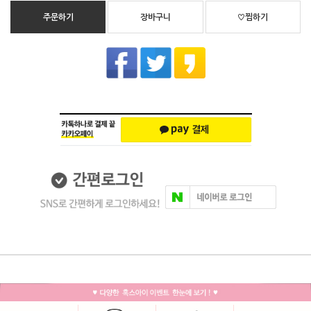
주문하기
장바구니
♡찜하기