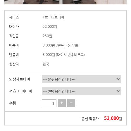
사이즈
1호~13호대여
대여가
52,000
원
적립금
250원
배송비
3,000원 7만원이상 무료
반품비
3,000원 (대여시 반송비무료)
원산지
한국
의상세트대여
셔츠+나비타이
수량
52,000
옵션 적용가
원