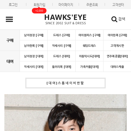
로그인
회원가입
마이페이지
주문조회
고객센터
+2,000
HAWKS'EYE
검색
SINCE 2002 SUIT & DRESS
남아정장 [구매]
드레스 [구매]
여아원피스 [구매]
여아한복 [구매]
구매
남아한복 [구매]
악세사리 [구매]
웨딩드레스
고객게시판
남아정장 [대여]
드레스 [대여]
아동턱시도[대여]
연주복콩쿨[대여]
대여
악세사리 [대여]
들러리복 [대여]
가족커플[대여]
대여스케쥴
[대여]스톰네이비반팔