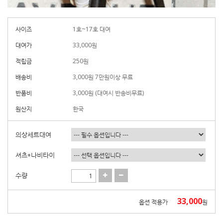
사이즈
1호~17호 대여
대여가
33,000
원
적립금
250원
배송비
3,000원 7만원이상 무료
반품비
3,000원 (대여시 반송비무료)
원산지
한국
의상세트대여
셔츠+나비타이
수량
33,000
옵션 적용가
원