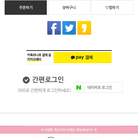
주문하기
장바구니
♡찜하기