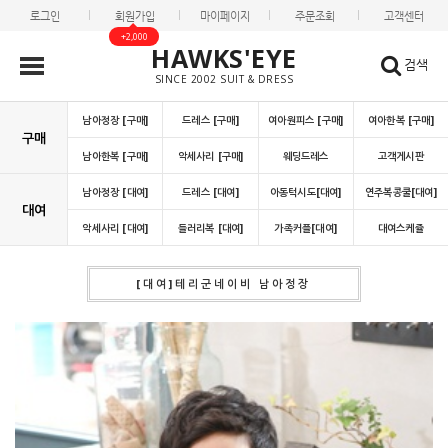
로그인
회원가입
마이페이지
주문조회
고객센터
+2,000
HAWKS'EYE
검색
SINCE 2002 SUIT & DRESS
남아정장 [구매]
드레스 [구매]
여아원피스 [구매]
여아한복 [구매]
구매
남아한복 [구매]
악세사리 [구매]
웨딩드레스
고객게시판
남아정장 [대여]
드레스 [대여]
아동턱시도[대여]
연주복콩쿨[대여]
대여
악세사리 [대여]
들러리복 [대여]
가족커플[대여]
대여스케쥴
[대여]테리군네이비 남아정장