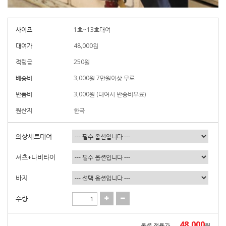
사이즈
1호~13호대여
대여가
48,000
원
적립금
250원
배송비
3,000원 7만원이상 무료
반품비
3,000원 (대여시 반송비무료)
원산지
한국
의상세트대여
셔츠+나비타이
바지
수량
48,000
옵션 적용가
원