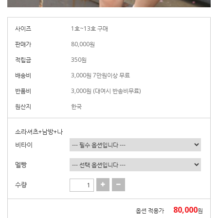
사이즈
1호~13호 구매
판매가
80,000
원
적립금
350원
배송비
3,000원 7만원이상 무료
반품비
3,000원 (대여시 반송비무료)
원산지
한국
소라셔츠+남방+나
비타이
멜빵
수량
80,000
옵션 적용가
원