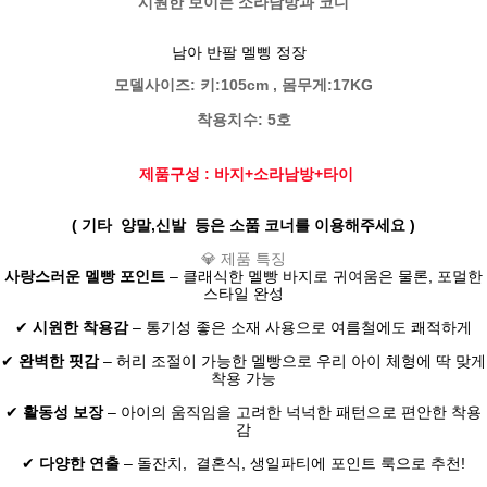
시원한 보이는 소라남방과 코디
남아 반팔 멜삥 정장
모델사이즈: 키:105cm , 몸무게:17KG
착용치수: 5호
제품구성 : 바지+소라남방+타이
( 기타 양말,신발 등은 소품 코너를 이용해주세요 )
💎 제품 특징
사랑스러운 멜빵 포인트
– 클래식한 멜빵 바지로 귀여움은 물론, 포멀한
스타일 완성
✔
시원한 착용감
– 통기성 좋은 소재 사용으로 여름철에도 쾌적하게
✔
완벽한 핏감
– 허리 조절이 가능한 멜빵으로 우리 아이 체형에 딱 맞게
착용 가능
✔
활동성 보장
– 아이의 움직임을 고려한 넉넉한 패턴으로 편안한 착용
감
✔
다양한 연출
– 돌잔치, 결혼식, 생일파티에 포인트 룩으로 추천!