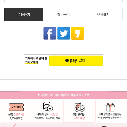
주문하기
장바구니
♡찜하기