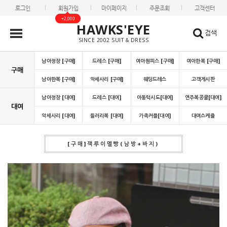
로그인
회원가입
마이페이지
주문조회
고객센터
+2,000
HAWKS'EYE
검색
SINCE 2002 SUIT & DRESS
남아정장 [구매]
드레스 [구매]
여아원피스 [구매]
여아한복 [구매]
구매
남아한복 [구매]
악세사리 [구매]
웨딩드레스
고객게시판
남아정장 [대여]
드레스 [대여]
아동턱시도[대여]
연주복콩쿨[대여]
대여
악세사리 [대여]
들러리복 [대여]
가족커플[대여]
대여스케쥴
[구매]잭루이멜빵(남방+바지)