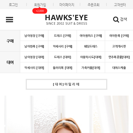
로그인
회원가입
마이페이지
주문조회
고객센터
+2,000
HAWKS'EYE
검색
SINCE 2002 SUIT & DRESS
남아정장 [구매]
드레스 [구매]
여아원피스 [구매]
여아한복 [구매]
구매
남아한복 [구매]
악세사리 [구매]
웨딩드레스
고객게시판
남아정장 [대여]
드레스 [대여]
아동턱시도[대여]
연주복콩쿨[대여]
대여
악세사리 [대여]
들러리복 [대여]
가족커플[대여]
대여스케쥴
[대여]아밀리에