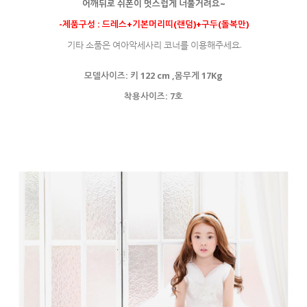
어깨뒤로 쉬폰이 멋스럽게 너풀거려요~
-제품구성 : 드레스+기본머리띠(랜덤)+구두(돌복만)
기타 소품은 여아악세사리 코너를 이용해주세요.
모델사이즈: 키 122 cm ,몸무게 17Kg
착용사이즈: 7호