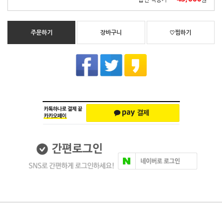
주문하기
장바구니
♡찜하기