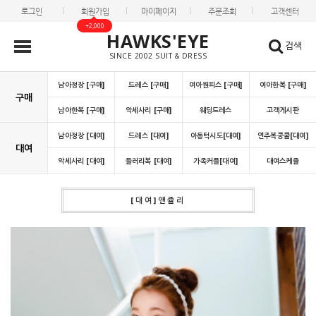
로그인
회원가입
마이페이지
주문조회
고객센터
+2,000
HAWKS'EYE
검색
SINCE 2002 SUIT & DRESS
남아정장 [구매]
드레스 [구매]
여아원피스 [구매]
여아한복 [구매]
구매
남아한복 [구매]
악세사리 [구매]
웨딩드레스
고객게시판
남아정장 [대여]
드레스 [대여]
아동턱시도[대여]
연주복콩쿨[대여]
대여
악세사리 [대여]
들러리복 [대여]
가족커플[대여]
대여스케쥴
[대여]앤쥴리