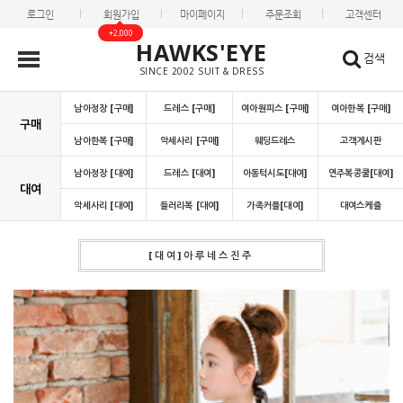
로그인
회원가입
마이페이지
주문조회
고객센터
+2,000
HAWKS'EYE
검색
SINCE 2002 SUIT & DRESS
남아정장 [구매]
드레스 [구매]
여아원피스 [구매]
여아한복 [구매]
구매
남아한복 [구매]
악세사리 [구매]
웨딩드레스
고객게시판
남아정장 [대여]
드레스 [대여]
아동턱시도[대여]
연주복콩쿨[대여]
대여
악세사리 [대여]
들러리복 [대여]
가족커플[대여]
대여스케쥴
[대여]아루네스진주