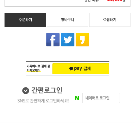
주문하기
장바구니
♡찜하기