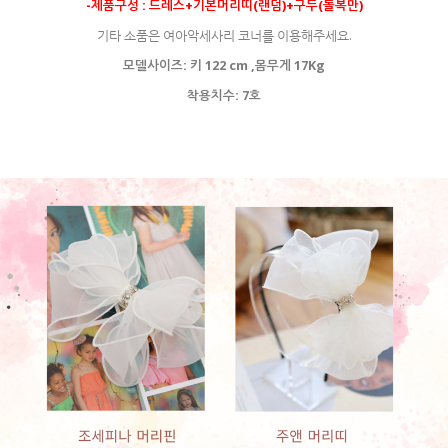
-제품구성 : 드레스+기본머리띠(랜덤)+구두(돌복만)
기타 소품은 여아악세사리 코너를 이용해주세요.
모델사이즈: 키 122 cm ,몸무게 17Kg
착용치수: 7호