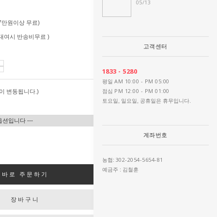
05/13
 (7만원이상 무료)
 (대여시 반송비무료 )
고객센터
1833 - 5280
AM 10:00 - PM 05:00
평일
PM 12:00 - PM 01:00
이 변동됩니다.)
점심
토요일, 일요일, 공휴일은 휴무입니다.
계좌번호
302-2054-5654-81
농협:
예금주 : 김철훈
바로 주문하기
장바구니