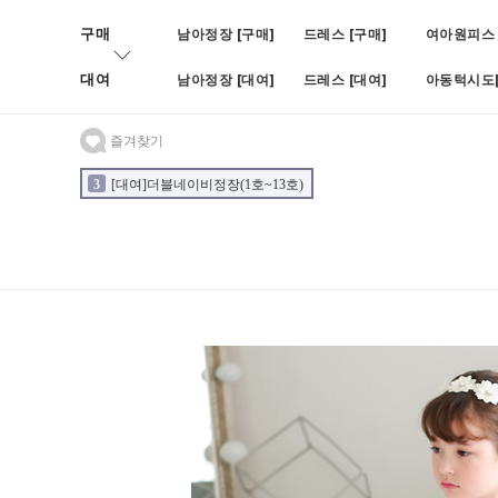
구매
남아정장 [구매]
드레스 [구매]
여아원피스 
대여
남아정장 [대여]
드레스 [대여]
아동턱시도[
즐겨찾기
3
[대여]더블네이비정장(1호~13호)
4
[대여]BOY블랙쓰피피스(나
2
[대여]블루빈로이셋업(1호~7호)