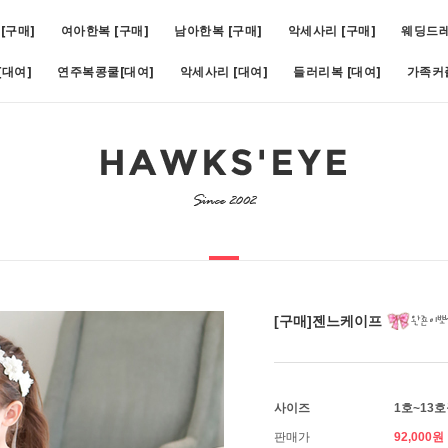
[구매]
여아한복 [구매]
남아한복 [구매]
악세사리 [구매]
웨딩드
대여]
연주복콩쿨[대여]
악세사리 [대여]
들러리복 [대여]
가족커
비)(1호~19호)
5
[대여]쥬비화이트(1호~11호)
6
[대여]아스터슬림턱시도(1호~1
[구매]젠느케이프
사이즈
1호~13
판매가
92,000원