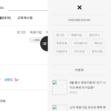
레스
플[대여]
고객게시판
MEMBERSHIP
로그인
회원가입
마이페이지
장바구니
주문조회
로그인
회원가입
장바구니
+ 2000
9호)
7
[구매]아루네스진주 (1호~13호)
8
[구매]아란한복드레스(핑크)(1호~13
주문조회
마이페이지
북마크
이용안내
사이즈표
공지사항
이벤트
8월 행사 한정이벤트! 인기 사
이즈 빠르게 마감중!
06/03
호구매
신규 회원가입 포인트 혜택 🌸