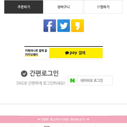
주문하기
장바구니
♡찜하기