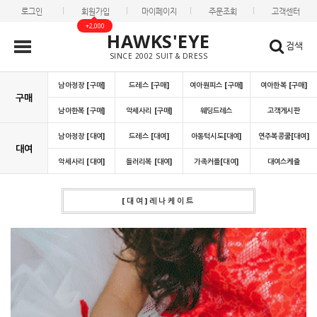
로그인
회원가입
마이페이지
주문조회
고객센터
+2,000
HAWKS'EYE
검색
SINCE 2002 SUIT & DRESS
남아정장 [구매]
드레스 [구매]
여아원피스 [구매]
여아한복 [구매]
구매
남아한복 [구매]
악세사리 [구매]
웨딩드레스
고객게시판
남아정장 [대여]
드레스 [대여]
아동턱시도[대여]
연주복콩쿨[대여]
대여
악세사리 [대여]
들러리복 [대여]
가족커플[대여]
대여스케쥴
[대여]레나케이트