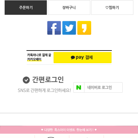
주문하기
장바구니
♡찜하기