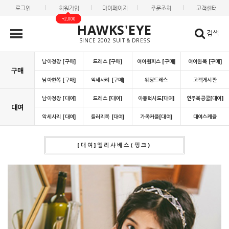
로그인
회원가입
마이페이지
주문조회
고객센터
+2,000
HAWKS'EYE
검색
SINCE 2002 SUIT & DRESS
남아정장 [구매]
드레스 [구매]
여아원피스 [구매]
여아한복 [구매]
구매
남아한복 [구매]
악세사리 [구매]
웨딩드레스
고객게시판
남아정장 [대여]
드레스 [대여]
아동턱시도[대여]
연주복콩쿨[대여]
대여
악세사리 [대여]
들러리복 [대여]
가족커플[대여]
대여스케쥴
[대여]엘리샤베스(핑크)