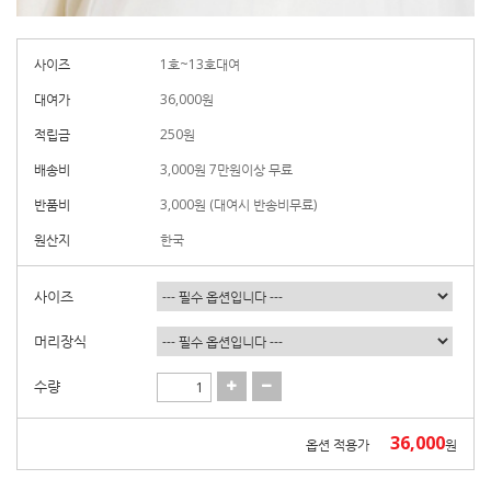
사이즈
1호~13호대여
대여가
36,000
원
적립금
250원
배송비
3,000원 7만원이상 무료
반품비
3,000원 (대여시 반송비무료)
원산지
한국
사이즈
머리장식
수량
36,000
옵션 적용가
원