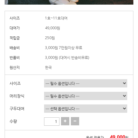
사이즈
1호~11호대여
대여가
49,000
원
적립금
250원
배송비
3,000원 7만원이상 무료
반품비
3,000원 (대여시 반송비무료)
원산지
한국
사이즈
머리장식
구두대여
수량
49,000
옵션 적용가
원