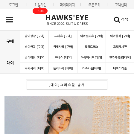
로그인
회원가입
마이페이지
주문조회
고객센터
+2,000
HAWKS'EYE
검색
SINCE 2002 SUIT & DRESS
남아정장 [구매]
드레스 [구매]
여아원피스 [구매]
여아한복 [구매]
구매
남아한복 [구매]
악세사리 [구매]
웨딩드레스
고객게시판
남아정장 [대여]
드레스 [대여]
아동턱시도[대여]
연주복콩쿨[대여]
대여
악세사리 [대여]
들러리복 [대여]
가족커플[대여]
대여스케쥴
[대여]크리스탈 날개