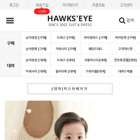
로그인
회원가입
마이페이지
주문조회
고객센터
+2,000
HAWKS'EYE
검색
SINCE 2002 SUIT & DRESS
남아정장 [구매]
드레스 [구매]
여아원피스 [구매]
여아한복 [구매]
구매
남아한복 [구매]
악세사리 [구매]
웨딩드레스
고객게시판
남아정장 [대여]
드레스 [대여]
아동턱시도[대여]
연주복콩쿨[대여]
대여
악세사리 [대여]
들러리복 [대여]
가족커플[대여]
대여스케쥴
[대여]빅스타베이지