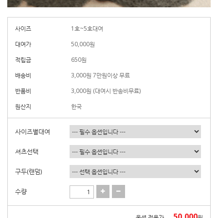
사이즈
1호~5호대여
대여가
50,000
원
적립금
650원
배송비
3,000원 7만원이상 무료
반품비
3,000원 (대여시 반송비무료)
원산지
한국
사이즈별대여
셔츠선택
구두(랜덤)
수량
50,000
옵션 적용가
원