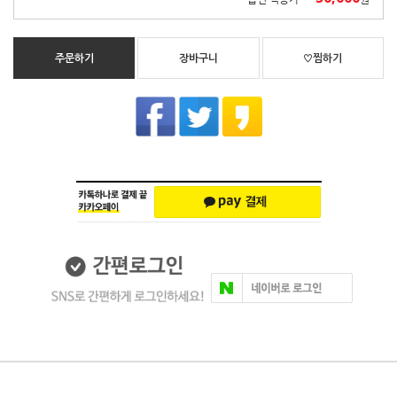
주문하기
장바구니
♡찜하기