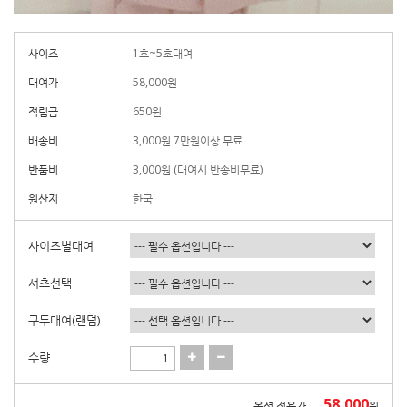
사이즈
1호~5호대여
대여가
58,000
원
적립금
650원
배송비
3,000원 7만원이상 무료
반품비
3,000원 (대여시 반송비무료)
원산지
한국
사이즈별대여
셔츠선택
구두대여(랜덤)
수량
58,000
옵션 적용가
원