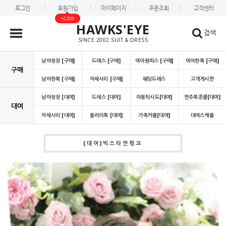
로그인
회원가입
마이페이지
주문조회
고객센터
+2,000
HAWKS'EYE
검색
SINCE 2002 SUIT & DRESS
남아정장 [구매]
드레스 [구매]
여아원피스 [구매]
여아한복 [구매]
구매
남아한복 [구매]
악세사리 [구매]
웨딩드레스
고객게시판
남아정장 [대여]
드레스 [대여]
아동턱시도[대여]
연주복콩쿨[대여]
대여
악세사리 [대여]
들러리복 [대여]
가족커플[대여]
대여스케쥴
[대여]빅스타연핑크