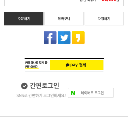
주문하기
장바구니
♡찜하기