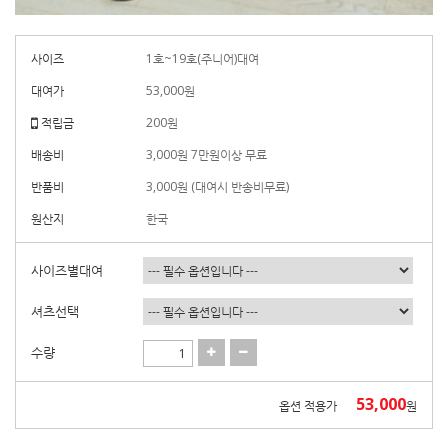
사이즈
1호~19호(주니어)대여
대여가
53,000
원
적립금
200원
배송비
3,000원 7만원이상 무료
반품비
3,000원 (대여시 반송비무료)
원산지
한국
사이즈별대여
셔츠선택
수량
53,000
옵션 적용가
원