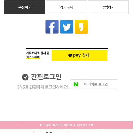
주문하기
장바구니
♡찜하기