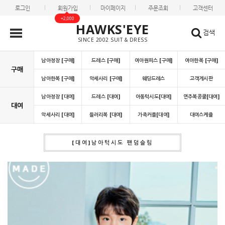
로그인
회원가입
마이페이지
주문조회
고객센터
+2,000
HAWKS'EYE
검색
SINCE 2002 SUIT & DRESS
남아정장 [구매]
드레스 [구매]
여아원피스 [구매]
여아한복 [구매]
구매
남아한복 [구매]
악세사리 [구매]
웨딩드레스
고객게시판
남아정장 [대여]
드레스 [대여]
아동턱시도[대여]
연주복콩쿨[대여]
대여
악세사리 [대여]
들러리복 [대여]
가족커플[대여]
대여스케쥴
[대여]남아턱시도 팬덤슬림