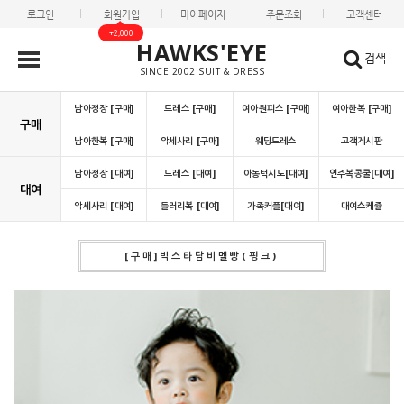
로그인
회원가입
마이페이지
주문조회
고객센터
+2,000
HAWKS'EYE
검색
SINCE 2002 SUIT & DRESS
남아정장 [구매]
드레스 [구매]
여아원피스 [구매]
여아한복 [구매]
구매
남아한복 [구매]
악세사리 [구매]
웨딩드레스
고객게시판
남아정장 [대여]
드레스 [대여]
아동턱시도[대여]
연주복콩쿨[대여]
대여
악세사리 [대여]
들러리복 [대여]
가족커플[대여]
대여스케쥴
[구매]빅스타담비멜빵(핑크)