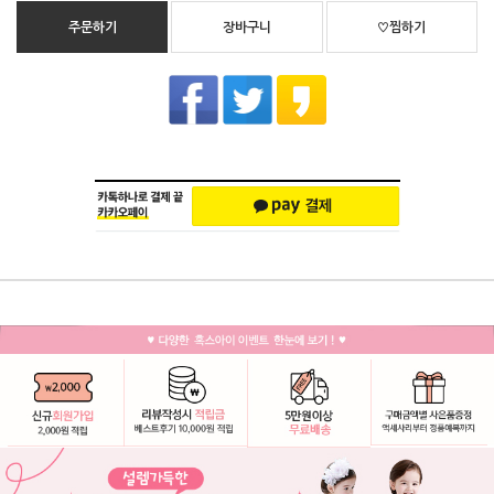
주문하기
장바구니
♡찜하기