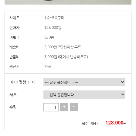
사이즈
1호~5호구매
판매가
128,000
원
적립금
650원
배송비
3,000원 7만원이상 무료
반품비
3,000원 (대여시 반송비무료)
원산지
한국
바지+멜빵+타이
셔츠
수량
128,000
옵션 적용가
원