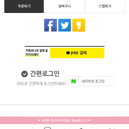
주문하기
장바구니
♡찜하기