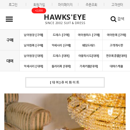
로그인
회원가입
마이페이지
주문조회
고객센터
+2,000
HAWKS'EYE
검색
SINCE 2002 SUIT & DRESS
남아정장 [구매]
드레스 [구매]
여아원피스 [구매]
여아한복 [구매]
구매
남아한복 [구매]
악세사리 [구매]
웨딩드레스
고객게시판
남아정장 [대여]
드레스 [대여]
아동턱시도[대여]
연주복콩쿨[대여]
대여
악세사리 [대여]
들러리복 [대여]
가족커플[대여]
대여스케쥴
[대여]쥬비화이트