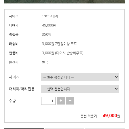
사이즈
1호~9대여
대여가
49,000
원
적립금
350원
배송비
3,000원 7만원이상 무료
반품비
3,000원 (대여시 반송비무료)
원산지
한국
사이즈
머리띠/머리핀등
수량
49,000
옵션 적용가
원