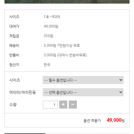
사이즈
1호~9대여
대여가
49,000
원
적립금
350원
배송비
3,000원 7만원이상 무료
반품비
3,000원 (대여시 반송비무료)
원산지
한국
사이즈
머리띠/머리핀등
수량
49,000
옵션 적용가
원