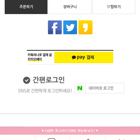
주문하기
장바구니
♡찜하기