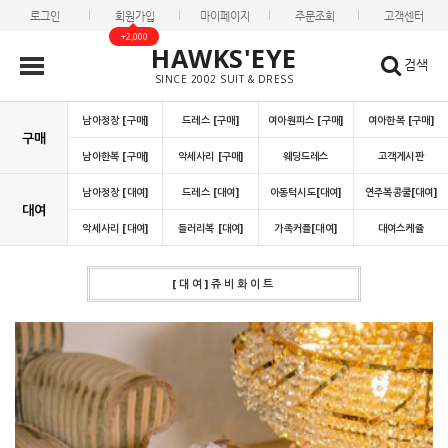
로그인
회원가입
마이페이지
주문조회
고객센터
+2,000
HAWKS'EYE
검색
SINCE 2002 SUIT & DRESS
남아정장 [구매]
드레스 [구매]
여아원피스 [구매]
여아한복 [구매]
구매
남아한복 [구매]
악세사리 [구매]
웨딩드레스
고객게시판
남아정장 [대여]
드레스 [대여]
아동턱시도[대여]
연주복콩쿨[대여]
대여
악세사리 [대여]
들러리복 [대여]
가족커플[대여]
대여스케쥴
[대여]쥬비화이트