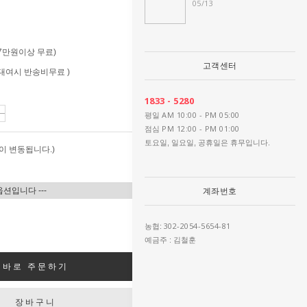
05/13
 (7만원이상 무료)
고객센터
 (대여시 반송비무료 )
1833 - 5280
AM 10:00 - PM 05:00
평일
PM 12:00 - PM 01:00
점심
토요일, 일요일, 공휴일은 휴무입니다.
이 변동됩니다.)
계좌번호
302-2054-5654-81
농협:
예금주 : 김철훈
바로 주문하기
장바구니