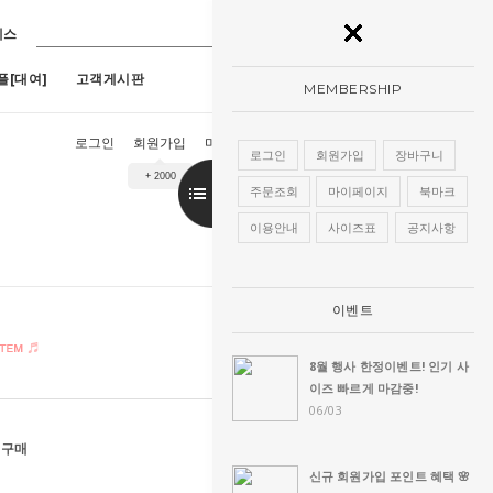
레스
플[대여]
고객게시판
MEMBERSHIP
로그인
회원가입
마이페이지
장바구니
주문조회
로그인
회원가입
장바구니
+ 2000
9호)
7
[구매]아루네스진주 (1호~13호)
8
[구매]아란한복드레스(핑크)(1호~13
주문조회
마이페이지
북마크
이용안내
사이즈표
공지사항
이벤트
8월 행사 한정이벤트! 인기 사
이즈 빠르게 마감중!
06/03
 구매
신규 회원가입 포인트 혜택 🌸