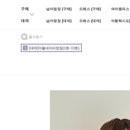
구매
남아정장 [구매]
드레스 [구매]
여아원피스 
대여
남아정장 [대여]
드레스 [대여]
아동턱시도[
즐겨찾기
3
[대여]더블네이비정장(1호~13호)
4
[대여]BOY블랙쓰피피스(나
2
[대여]블루빈로이셋업(1호~7호)