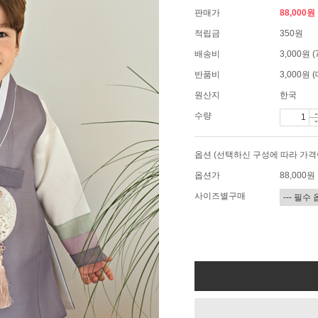
판매가
88,000원
적립금
350원
배송비
3,000원
반품비
3,000원
원산지
한국
수량
옵션 (선택하신 구성에 따라 가격
옵션가
88,000
원
사이즈별구매