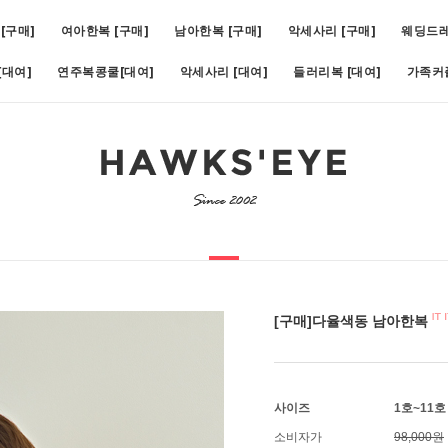
[구매]
여아한복 [구매]
남아한복 [구매]
악세사리 [구매]
웨딩드
대여]
연주복콩쿨[대여]
악세사리 [대여]
들러리복 [대여]
가족커
비)(1호~19호)
5
[대여]쥬비화이트(1호~11호)
6
[대여]아스터슬림턱시도(1호~1
[구매]다율색동 남아한복
사이즈
1호~11호
소비자가
98,000원