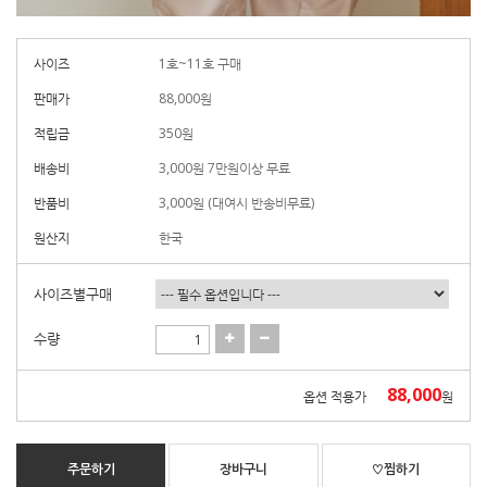
사이즈
1호~11호 구매
판매가
88,000
원
적립금
350원
배송비
3,000원 7만원이상 무료
반품비
3,000원 (대여시 반송비무료)
원산지
한국
사이즈별구매
수량
88,000
옵션 적용가
원
주문하기
장바구니
♡찜하기