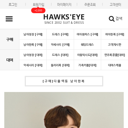
로그인
회원가입
마이페이지
주문조회
고객센터
+2,000
HAWKS'EYE
검색
SINCE 2002 SUIT & DRESS
남아정장 [구매]
드레스 [구매]
여아원피스 [구매]
여아한복 [구매]
구매
남아한복 [구매]
악세사리 [구매]
웨딩드레스
고객게시판
남아정장 [대여]
드레스 [대여]
아동턱시도[대여]
연주복콩쿨[대여]
대여
악세사리 [대여]
들러리복 [대여]
가족커플[대여]
대여스케쥴
[구매]다율색동 남아한복