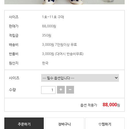
사이즈
1호~11호 구매
판매가
88,000
원
적립금
350원
배송비
3,000원 7만원이상 무료
반품비
3,000원 (대여시 반송비무료)
원산지
한국
사이즈
수량
88,000
옵션 적용가
원
주문하기
장바구니
♡찜하기