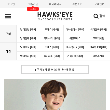
로그인
회원가입
마이페이지
주문조회
고객센터
+2,000
HAWKS'EYE
검색
SINCE 2002 SUIT & DRESS
남아정장 [구매]
드레스 [구매]
여아원피스 [구매]
여아한복 [구매]
구매
남아한복 [구매]
악세사리 [구매]
웨딩드레스
고객게시판
남아정장 [대여]
드레스 [대여]
아동턱시도[대여]
연주복콩쿨[대여]
대여
악세사리 [대여]
들러리복 [대여]
가족커플[대여]
대여스케쥴
[구매]가율연보라 남아한복