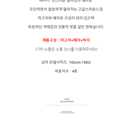
베자가 멋스러운 길이감의 쾌자로
모던하면서 깔끔하게 떨어지는 고급스러운느낌
마고자와 베자로 구성이 되어 있으며
독창적인 색채감과 전통미 멋을 살린 한복입니다.
제품구성 : 마고자+베자+바지
(기타 소품은 소품 코너를 이용해주세요)
남아 모델사이즈: 102cm 15KG
착용치수 : 4호