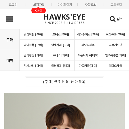
로그인
회원가입
마이페이지
주문조회
고객센터
+2,000
HAWKS'EYE
검색
SINCE 2002 SUIT & DRESS
남아정장 [구매]
드레스 [구매]
여아원피스 [구매]
여아한복 [구매]
구매
남아한복 [구매]
악세사리 [구매]
웨딩드레스
고객게시판
남아정장 [대여]
드레스 [대여]
아동턱시도[대여]
연주복콩쿨[대여]
대여
악세사리 [대여]
들러리복 [대여]
가족커플[대여]
대여스케쥴
[구매]연우분홍 남아한복