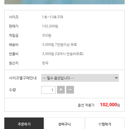
사이즈
1호~10호구매
판매가
102,000
원
적립금
350원
배송비
3,000원 7만원이상 무료
반품비
3,000원 (대여시 반송비무료)
원산지
한국
사이즈별구매안내
수량
102,000
옵션 적용가
원
주문하기
장바구니
♡찜하기