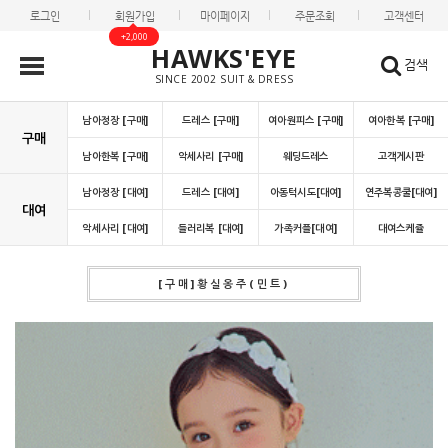
로그인
회원가입
마이페이지
주문조회
고객센터
+2,000
HAWKS'EYE
검색
SINCE 2002 SUIT & DRESS
남아정장 [구매]
드레스 [구매]
여아원피스 [구매]
여아한복 [구매]
구매
남아한복 [구매]
악세사리 [구매]
웨딩드레스
고객게시판
남아정장 [대여]
드레스 [대여]
아동턱시도[대여]
연주복콩쿨[대여]
대여
악세사리 [대여]
들러리복 [대여]
가족커플[대여]
대여스케쥴
[구매]황실옹주(민트)