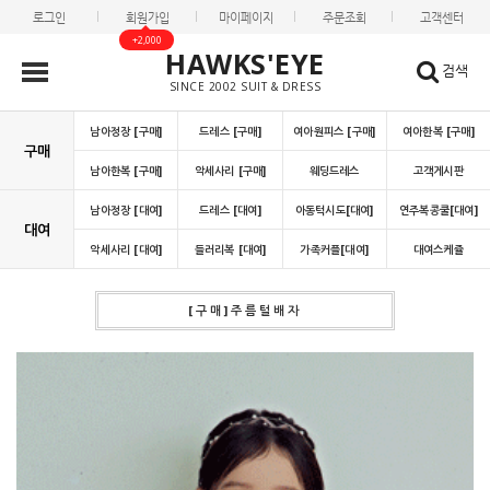
로그인
회원가입
마이페이지
주문조회
고객센터
+2,000
HAWKS'EYE
검색
SINCE 2002 SUIT & DRESS
남아정장 [구매]
드레스 [구매]
여아원피스 [구매]
여아한복 [구매]
구매
남아한복 [구매]
악세사리 [구매]
웨딩드레스
고객게시판
남아정장 [대여]
드레스 [대여]
아동턱시도[대여]
연주복콩쿨[대여]
대여
악세사리 [대여]
들러리복 [대여]
가족커플[대여]
대여스케쥴
[구매]주름털배자