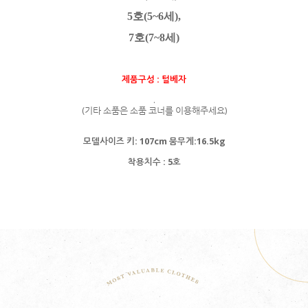
5호(5~6세),
7호(7~8세)
제품구성 : 털베자
.
(기타 소품은 소품 코너를 이용해주세요)
모델사이즈 키: 107cm 뭄무게:16.5kg
착용치수 : 5호