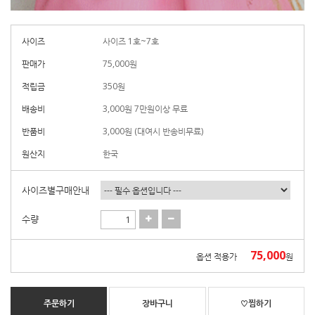
사이즈
사이즈 1호~7호
판매가
75,000
원
적립금
350원
배송비
3,000원 7만원이상 무료
반품비
3,000원 (대여시 반송비무료)
원산지
한국
사이즈별구매안내
수량
75,000
옵션 적용가
원
주문하기
장바구니
♡찜하기