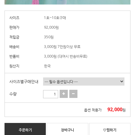
사이즈
1호~10호구매
판매가
92,000
원
적립금
350원
배송비
3,000원 7만원이상 무료
반품비
3,000원 (대여시 반송비무료)
원산지
한국
사이즈별구매안내
수량
92,000
옵션 적용가
원
주문하기
장바구니
♡찜하기