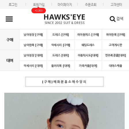
로그인
회원가입
마이페이지
주문조회
고객센터
+2,000
HAWKS'EYE
검색
SINCE 2002 SUIT & DRESS
남아정장 [구매]
드레스 [구매]
여아원피스 [구매]
여아한복 [구매]
구매
남아한복 [구매]
악세사리 [구매]
웨딩드레스
고객게시판
남아정장 [대여]
드레스 [대여]
아동턱시도[대여]
연주복콩쿨[대여]
대여
악세사리 [대여]
들러리복 [대여]
가족커플[대여]
대여스케쥴
[구매]예화분홍소매수당의