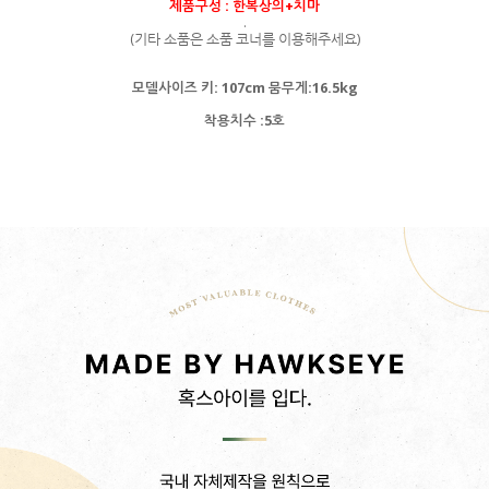
제품구성 : 한복상의+치마
.
(기타 소품은 소품 코너를 이용해주세요)
모델사이즈 키: 107cm 뭄무게:16.5kg
착용치수 :5호