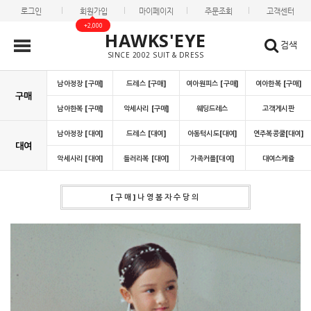
로그인
회원가입
마이페이지
주문조회
고객센터
+2,000
HAWKS'EYE
검색
SINCE 2002 SUIT & DRESS
남아정장 [구매]
드레스 [구매]
여아원피스 [구매]
여아한복 [구매]
구매
남아한복 [구매]
악세사리 [구매]
웨딩드레스
고객게시판
남아정장 [대여]
드레스 [대여]
아동턱시도[대여]
연주복콩쿨[대여]
대여
악세사리 [대여]
들러리복 [대여]
가족커플[대여]
대여스케쥴
[구매]나영봄자수당의