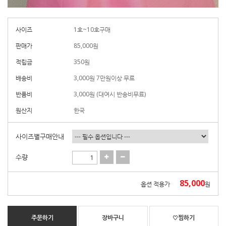
사이즈
1호~10호구매
판매가
85,000
원
적립금
350원
배송비
3,000원 7만원이상 무료
반품비
3,000원 (대여시 반송비무료)
원산지
한국
사이즈별구매안내
수량
85,000
옵션 적용가
원
주문하기
장바구니
♡찜하기