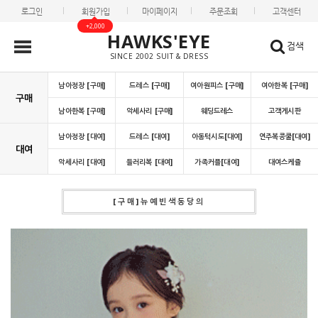
로그인
회원가입
마이페이지
주문조회
고객센터
+2,000
HAWKS'EYE
검색
SINCE 2002 SUIT & DRESS
남아정장 [구매]
드레스 [구매]
여아원피스 [구매]
여아한복 [구매]
구매
남아한복 [구매]
악세사리 [구매]
웨딩드레스
고객게시판
남아정장 [대여]
드레스 [대여]
아동턱시도[대여]
연주복콩쿨[대여]
대여
악세사리 [대여]
들러리복 [대여]
가족커플[대여]
대여스케쥴
[구매]뉴예빈색동당의