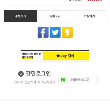
주문하기
장바구니
♡찜하기