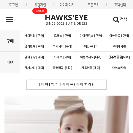
로그인
회원가입
마이페이지
주문조회
고객센터
+2,000
HAWKS'EYE
검색
SINCE 2002 SUIT & DRESS
남아정장 [구매]
드레스 [구매]
여아원피스 [구매]
여아한복 [구매]
구매
남아한복 [구매]
악세사리 [구매]
웨딩드레스
고객게시판
남아정장 [대여]
드레스 [대여]
아동턱시도[대여]
연주복콩쿨[대여]
대여
악세사리 [대여]
들러리복 [대여]
가족커플[대여]
대여스케쥴
[대여]빅스타케이프(아이보리)