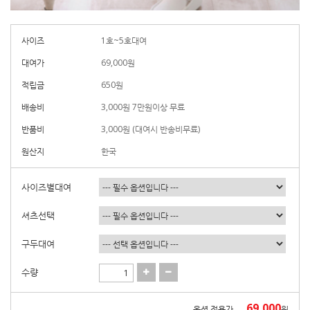
사이즈
1호~5호대여
대여가
69,000
원
적립금
650원
배송비
3,000원 7만원이상 무료
반품비
3,000원 (대여시 반송비무료)
원산지
한국
사이즈별대여
셔츠선택
구두대여
수량
69,000
옵션 적용가
원