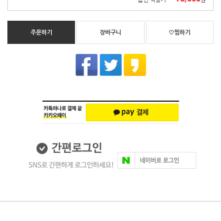
주문하기
장바구니
♡찜하기