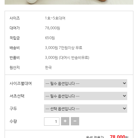
사이즈
1호~5호대여
대여가
78,000
원
적립금
650원
배송비
3,000원 7만원이상 무료
반품비
3,000원 (대여시 반송비무료)
원산지
한국
사이즈별대여
셔츠선택
구두
수량
78,000
옵션 적용가
원