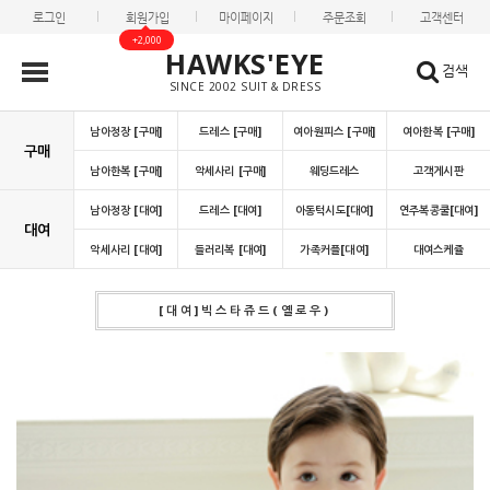
로그인
회원가입
마이페이지
주문조회
고객센터
+2,000
HAWKS'EYE
검색
SINCE 2002 SUIT & DRESS
남아정장 [구매]
드레스 [구매]
여아원피스 [구매]
여아한복 [구매]
구매
남아한복 [구매]
악세사리 [구매]
웨딩드레스
고객게시판
남아정장 [대여]
드레스 [대여]
아동턱시도[대여]
연주복콩쿨[대여]
대여
악세사리 [대여]
들러리복 [대여]
가족커플[대여]
대여스케쥴
[대여]빅스타쥬드(옐로우)