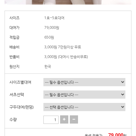
사이즈
1호~5호대여
대여가
79,000
원
적립금
650원
배송비
3,000원 7만원이상 무료
반품비
3,000원 (대여시 반송비무료)
원산지
한국
사이즈별대여
셔츠선택
구두대여(랜덤)
수량
79,000
옵션 적용가
원