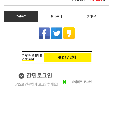
주문하기
장바구니
♡찜하기