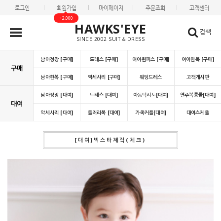
로그인
회원가입
마이페이지
주문조회
고객센터
+2,000
HAWKS'EYE
검색
SINCE 2002 SUIT & DRESS
남아정장 [구매]
드레스 [구매]
여아원피스 [구매]
여아한복 [구매]
구매
남아한복 [구매]
악세사리 [구매]
웨딩드레스
고객게시판
남아정장 [대여]
드레스 [대여]
아동턱시도[대여]
연주복콩쿨[대여]
대여
악세사리 [대여]
들러리복 [대여]
가족커플[대여]
대여스케쥴
[대여]빅스타제릭(체크)