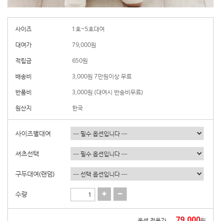
사이즈
1호~5호대여
대여가
79,000
원
적립금
650원
배송비
3,000원 7만원이상 무료
반품비
3,000원 (대여시 반송비무료)
원산지
한국
사이즈별대여
셔츠선택
구두대여(랜덤)
수량
79,000
옵션 적용가
원