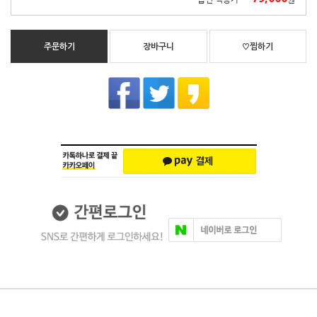
주문하기
장바구니
♡찜하기