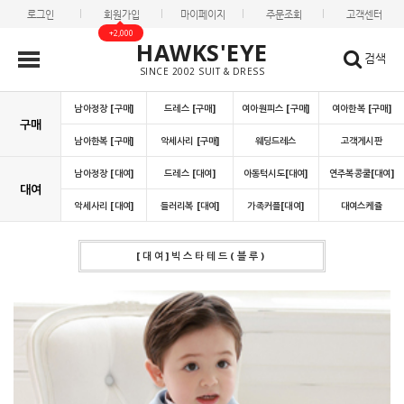
로그인
회원가입
마이페이지
주문조회
고객센터
+2,000
HAWKS'EYE
검색
SINCE 2002 SUIT & DRESS
남아정장 [구매]
드레스 [구매]
여아원피스 [구매]
여아한복 [구매]
구매
남아한복 [구매]
악세사리 [구매]
웨딩드레스
고객게시판
남아정장 [대여]
드레스 [대여]
아동턱시도[대여]
연주복콩쿨[대여]
대여
악세사리 [대여]
들러리복 [대여]
가족커플[대여]
대여스케쥴
[대여]빅스타테드(블루)