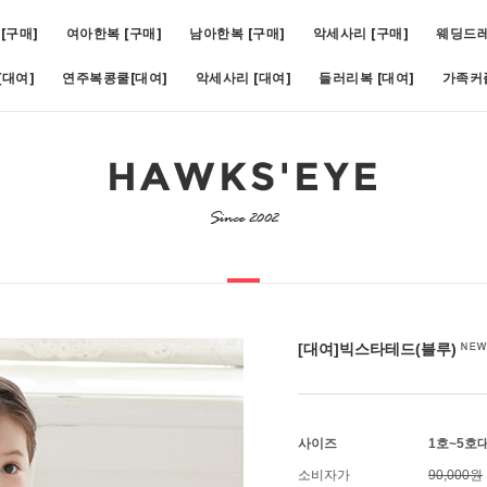
[구매]
여아한복 [구매]
남아한복 [구매]
악세사리 [구매]
웨딩드
대여]
연주복콩쿨[대여]
악세사리 [대여]
들러리복 [대여]
가족커
비)(1호~19호)
5
[대여]쥬비화이트(1호~11호)
6
[대여]아스터슬림턱시도(1호~1
[대여]빅스타테드(블루)
사이즈
1호~5호
소비자가
90,000원