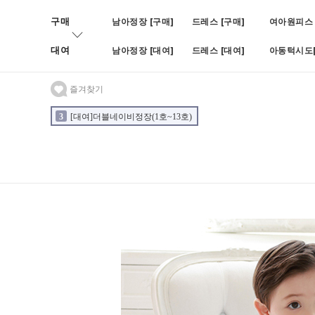
구매
남아정장 [구매]
드레스 [구매]
여아원피스 
대여
남아정장 [대여]
드레스 [대여]
아동턱시도[
즐겨찾기
3
[대여]더블네이비정장(1호~13호)
4
[대여]BOY블랙쓰피피스(나
2
[대여]블루빈로이셋업(1호~7호)