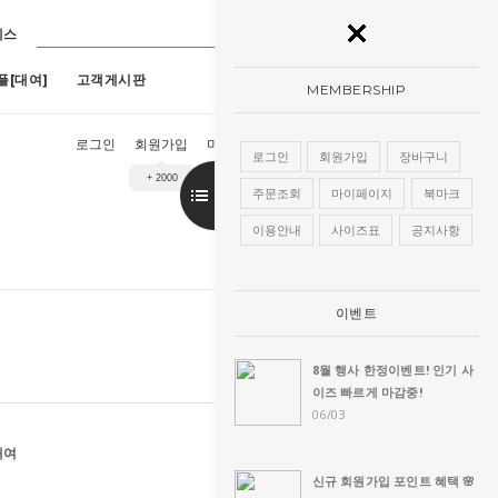
레스
플[대여]
고객게시판
MEMBERSHIP
로그인
회원가입
마이페이지
장바구니
주문조회
로그인
회원가입
장바구니
+ 2000
9호)
7
[구매]아루네스진주 (1호~13호)
8
[구매]아란한복드레스(핑크)(1호~13
주문조회
마이페이지
북마크
이용안내
사이즈표
공지사항
이벤트
8월 행사 한정이벤트! 인기 사
이즈 빠르게 마감중!
06/03
대여
신규 회원가입 포인트 혜택 🌸