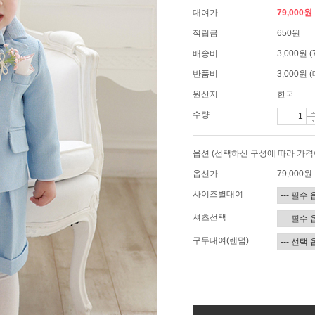
대여가
79,000원
적립금
650원
배송비
3,000원
반품비
3,000원
원산지
한국
수량
옵션 (선택하신 구성에 따라 가격
옵션가
79,000
원
사이즈별대여
셔츠선택
구두대여(랜덤)