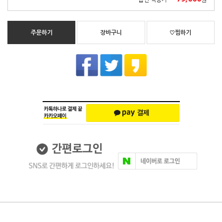
주문하기
장바구니
♡찜하기