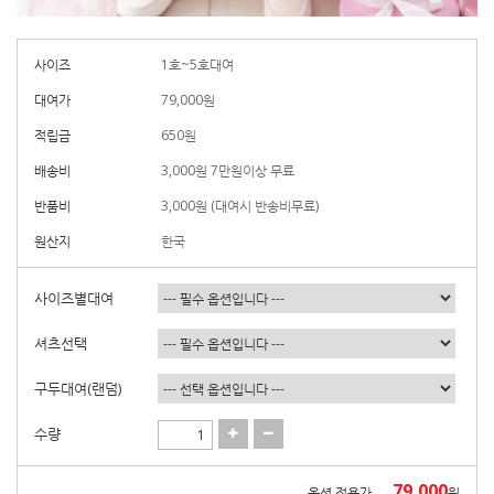
사이즈
1호~5호대여
대여가
79,000
원
적립금
650원
배송비
3,000원 7만원이상 무료
반품비
3,000원 (대여시 반송비무료)
원산지
한국
사이즈별대여
셔츠선택
구두대여(랜덤)
수량
79,000
옵션 적용가
원