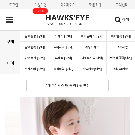
로그인
회원가입
마이페이지
주문조회
고객센터
+2,000
HAWKS'EYE
검색
SINCE 2002 SUIT & DRESS
남아정장 [구매]
드레스 [구매]
여아원피스 [구매]
여아한복 [구매]
구매
남아한복 [구매]
악세사리 [구매]
웨딩드레스
고객게시판
남아정장 [대여]
드레스 [대여]
아동턱시도[대여]
연주복콩쿨[대여]
대여
악세사리 [대여]
들러리복 [대여]
가족커플[대여]
대여스케쥴
[대여]빅스타해리(핑크)