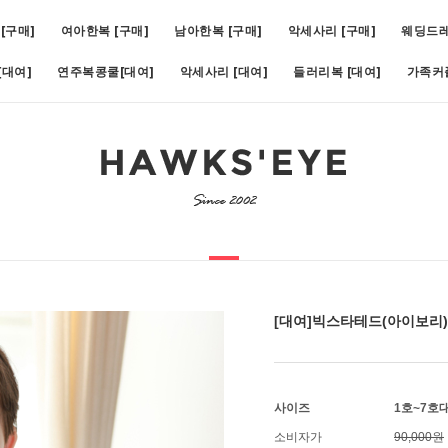
[구매]
여아한복 [구매]
남아한복 [구매]
악세사리 [구매]
웨딩드
대여]
연주복콩쿨[대여]
악세사리 [대여]
들러리복 [대여]
가족커
비)(1호~19호)
5
[대여]쥬비화이트(1호~11호)
6
[대여]아스터슬림턱시도(1호~1
[대여]빅스타테드(아이보리
사이즈
1호~7호
소비자가
90,000원