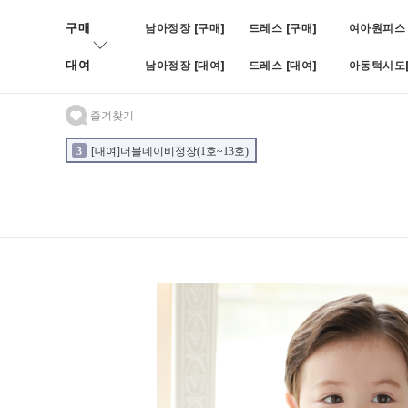
구매
남아정장 [구매]
드레스 [구매]
여아원피스 
대여
남아정장 [대여]
드레스 [대여]
아동턱시도[
즐겨찾기
3
[대여]더블네이비정장(1호~13호)
4
[대여]BOY블랙쓰피피스(나
2
[대여]블루빈로이셋업(1호~7호)