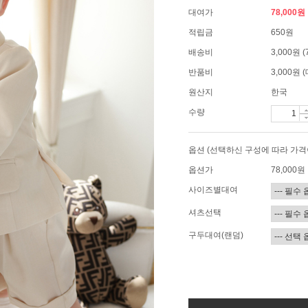
대여가
78,000원
적립금
650원
배송비
3,000원
반품비
3,000원
원산지
한국
수량
옵션 (선택하신 구성에 따라 가격
옵션가
78,000
원
사이즈별대여
셔츠선택
구두대여(랜덤)