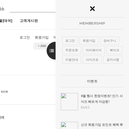
레스
플[대여]
고객게시판
MEMBERSHIP
로그인
회원가입
마이페이지
장바구니
주문조회
로그인
회원가입
장바구니
+ 2000
9호)
7
[구매]아루네스진주 (1호~13호)
8
[구매]아란한복드레스(핑크)(1호~13
주문조회
마이페이지
북마크
이용안내
사이즈표
공지사항
이벤트
)
8월 행사 한정이벤트! 인기 사
이즈 빠르게 마감중!
06/03
대여
신규 회원가입 포인트 혜택 🌸