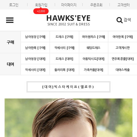
로그인
회원가입
마이페이지
주문조회
고객센터
+2,000
HAWKS'EYE
검색
SINCE 2002 SUIT & DRESS
남아정장 [구매]
드레스 [구매]
여아원피스 [구매]
여아한복 [구매]
구매
남아한복 [구매]
악세사리 [구매]
웨딩드레스
고객게시판
남아정장 [대여]
드레스 [대여]
아동턱시도[대여]
연주복콩쿨[대여]
대여
악세사리 [대여]
들러리복 [대여]
가족커플[대여]
대여스케쥴
[대여]빅스타케이프(옐로우)