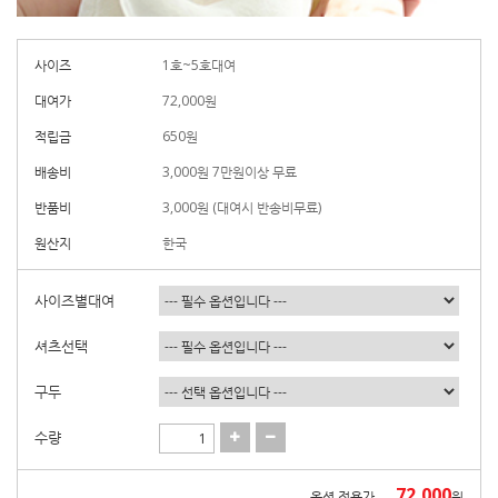
사이즈
1호~5호대여
대여가
72,000
원
적립금
650원
배송비
3,000원 7만원이상 무료
반품비
3,000원 (대여시 반송비무료)
원산지
한국
사이즈별대여
셔츠선택
구두
수량
72,000
옵션 적용가
원