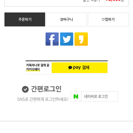
주문하기
장바구니
♡찜하기