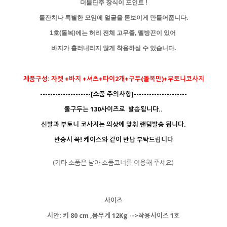
더블단주 장식이 포인트 !
돌잔치나 특별한 모임에 얼굴을 돋보이게 만들어줍니다.
1호(돌복)에는 허리 전체 고무줄, 멜방끈이 있어
바지가
흘러내리지 않게 착용하실 수 있습니다.
제품구성: 자켓 +바지 +셔츠+타이2개+구두(돌복만)+부토니코사지
--------------------[소품 주의사항]---------------------
돌구두는 130사이즈로 발송됩니다..
신발과 부토니 코사지는 의상에 맞춰 랜덤발송 됩니다.
반송시 꼭! 케이스와 같이 반납 부탁드립니다
(기타 소품은 남아 소품코너를 이용해 주세요)
사이즈
시안: 키 80 cm ,몸무게 12Kg -->착용사이즈 1호