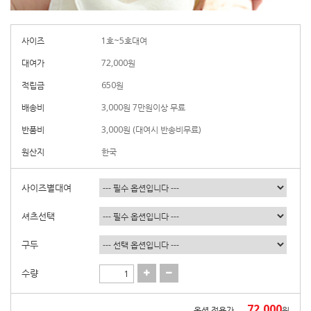
사이즈
1호~5호대여
대여가
72,000
원
적립금
650원
배송비
3,000원 7만원이상 무료
반품비
3,000원 (대여시 반송비무료)
원산지
한국
사이즈별대여
셔츠선택
구두
수량
72,000
옵션 적용가
원