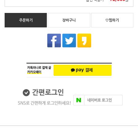
주문하기
장바구니
♡찜하기