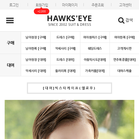
로그인
회원가입
마이페이지
주문조회
고객센터
+2,000
HAWKS'EYE
검색
SINCE 2002 SUIT & DRESS
남아정장 [구매]
드레스 [구매]
여아원피스 [구매]
여아한복 [구매]
구매
남아한복 [구매]
악세사리 [구매]
웨딩드레스
고객게시판
남아정장 [대여]
드레스 [대여]
아동턱시도[대여]
연주복콩쿨[대여]
대여
악세사리 [대여]
들러리복 [대여]
가족커플[대여]
대여스케쥴
[대여]빅스타케이프(옐로우)