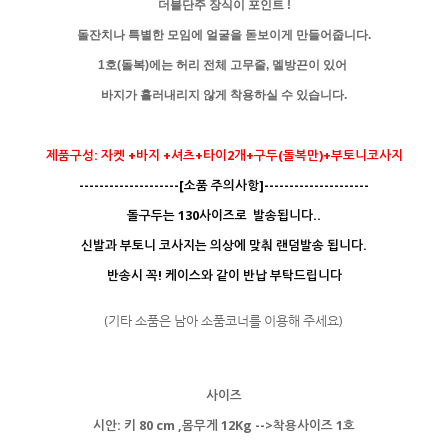
더블단주 장식이 포인트 !
돌잔치나 특별한 모임에 얼굴을 돋보이게 만들어줍니다.
1호(돌복)에는 허리 전체 고무줄, 멜방끈이 있어
바지가
흘러내리지 않게 착용하실 수 있습니다.
제품구성: 자켓 +바지 +셔츠+타이2개+구두(돌복만)+부토니코사지
--------------------[소품 주의사항]---------------------
돌구두는 130사이즈로 발송됩니다..
신발과 부토니 코사지는 의상에 맞춰 랜덤발송 됩니다.
반송시 꼭! 케이스와 같이 반납 부탁드립니다
(기타 소품은 남아 소품코너를 이용해 주세요)
사이즈
시안: 키 80 cm ,몸무게 12Kg -->착용사이즈 1호