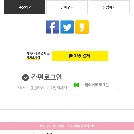
주문하기
장바구니
♡찜하기