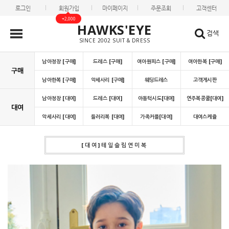
로그인
회원가입
마이페이지
주문조회
고객센터
+2,000
HAWKS'EYE
검색
SINCE 2002 SUIT & DRESS
남아정장 [구매]
드레스 [구매]
여아원피스 [구매]
여아한복 [구매]
구매
남아한복 [구매]
악세사리 [구매]
웨딩드레스
고객게시판
남아정장 [대여]
드레스 [대여]
아동턱시도[대여]
연주복콩쿨[대여]
대여
악세사리 [대여]
들러리복 [대여]
가족커플[대여]
대여스케쥴
[대여]테일슬림연미복