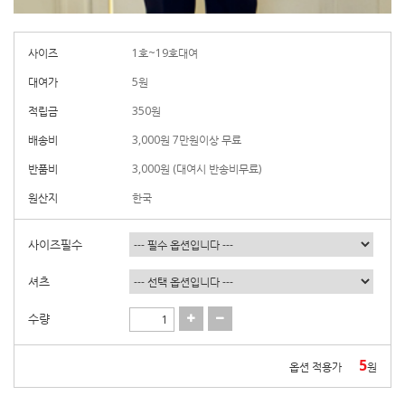
사이즈
1호~19호대여
대여가
5
원
적립금
350원
배송비
3,000원 7만원이상 무료
반품비
3,000원 (대여시 반송비무료)
원산지
한국
사이즈필수
셔츠
수량
5
옵션 적용가
원