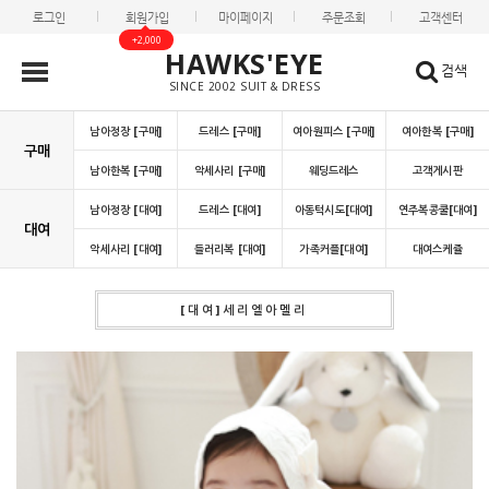
로그인
회원가입
마이페이지
주문조회
고객센터
+2,000
HAWKS'EYE
검색
SINCE 2002 SUIT & DRESS
남아정장 [구매]
드레스 [구매]
여아원피스 [구매]
여아한복 [구매]
구매
남아한복 [구매]
악세사리 [구매]
웨딩드레스
고객게시판
남아정장 [대여]
드레스 [대여]
아동턱시도[대여]
연주복콩쿨[대여]
대여
악세사리 [대여]
들러리복 [대여]
가족커플[대여]
대여스케쥴
[대여]세리엘아멜리