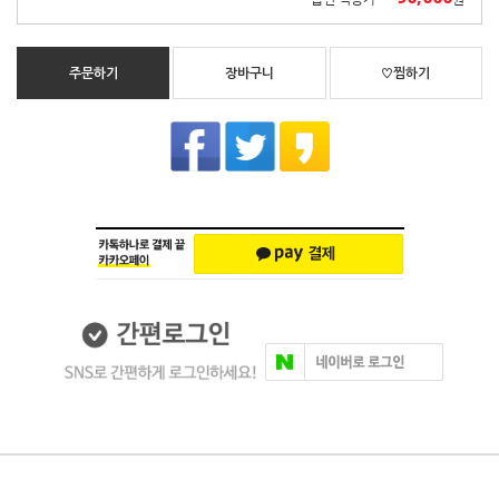
주문하기
장바구니
♡찜하기