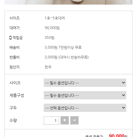
사이즈
1호~5호대여
대여가
90,000
원
적립금
350원
배송비
3,000원 7만원이상 무료
반품비
3,000원 (대여시 반송비무료)
원산지
한국
사이즈
제품구성
구두
수량
90,000
옵션 적용가
원