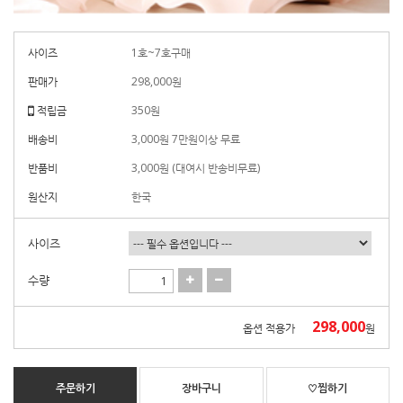
사이즈
1호~7호구매
판매가
298,000
원
적립금
350원
배송비
3,000원 7만원이상 무료
반품비
3,000원 (대여시 반송비무료)
원산지
한국
사이즈
수량
298,000
옵션 적용가
원
주문하기
장바구니
♡찜하기