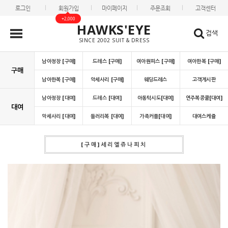
로그인
회원가입
마이페이지
주문조회
고객센터
+2,000
HAWKS'EYE
검색
SINCE 2002 SUIT & DRESS
남아정장 [구매]
드레스 [구매]
여아원피스 [구매]
여아한복 [구매]
구매
남아한복 [구매]
악세사리 [구매]
웨딩드레스
고객게시판
남아정장 [대여]
드레스 [대여]
아동턱시도[대여]
연주복콩쿨[대여]
대여
악세사리 [대여]
들러리복 [대여]
가족커플[대여]
대여스케쥴
[구매]세리엘쥬나피치