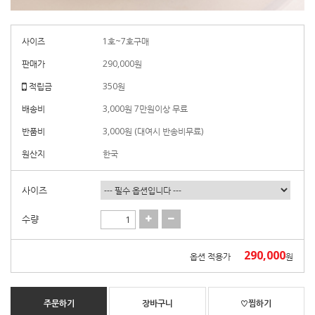
사이즈
1호~7호구매
판매가
290,000
원
적립금
350원
배송비
3,000원 7만원이상 무료
반품비
3,000원 (대여시 반송비무료)
원산지
한국
사이즈
수량
290,000
옵션 적용가
원
주문하기
장바구니
♡찜하기