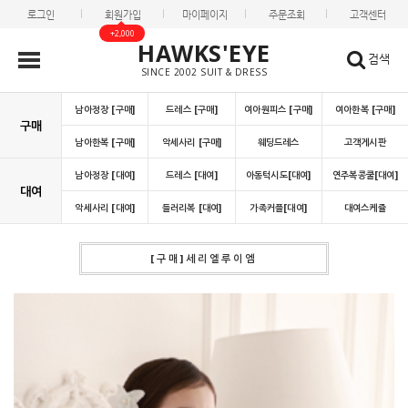
로그인
회원가입
마이페이지
주문조회
고객센터
+2,000
HAWKS'EYE
검색
SINCE 2002 SUIT & DRESS
남아정장 [구매]
드레스 [구매]
여아원피스 [구매]
여아한복 [구매]
구매
남아한복 [구매]
악세사리 [구매]
웨딩드레스
고객게시판
남아정장 [대여]
드레스 [대여]
아동턱시도[대여]
연주복콩쿨[대여]
대여
악세사리 [대여]
들러리복 [대여]
가족커플[대여]
대여스케쥴
[구매]세리엘루이엠