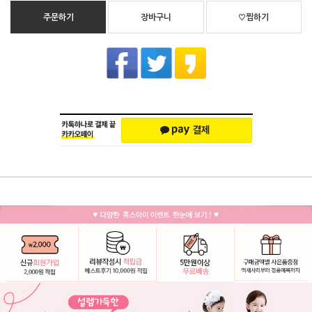
주문하기
장바구니
♡찜하기