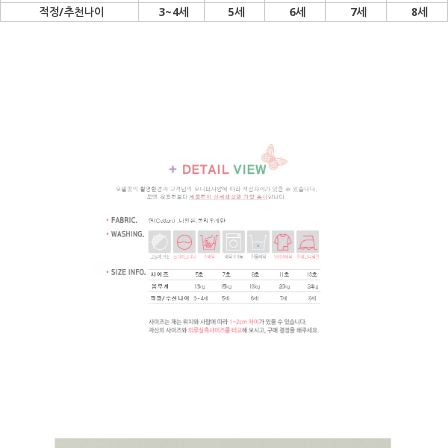
적정/추천나이
3~4세
5세
6세
7세
8세