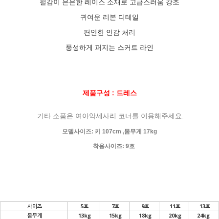
펄감이 은은한 레이스 소재로 고급스러움 강조
귀여운 리본 디테일
편안한 안감 처리
풍성하게 퍼지는 스커트 라인
제품구성 : 드레스
기타 소품은 여아악세사리 코너를 이용해주세요.
모델사이즈: 키 107cm ,몸무게 17kg
착용사이즈: 9호
사이즈
5호
7호
9호
11호
13호
몸무게
13kg
15kg
18kg
20kg
24kg