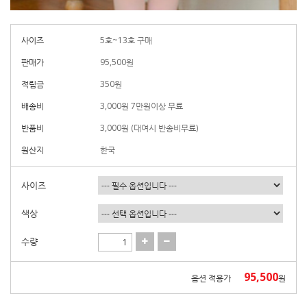
사이즈
5호~13호 구매
판매가
95,500
원
적립금
350원
배송비
3,000원 7만원이상 무료
반품비
3,000원 (대여시 반송비무료)
원산지
한국
사이즈
색상
수량
95,500
옵션 적용가
원