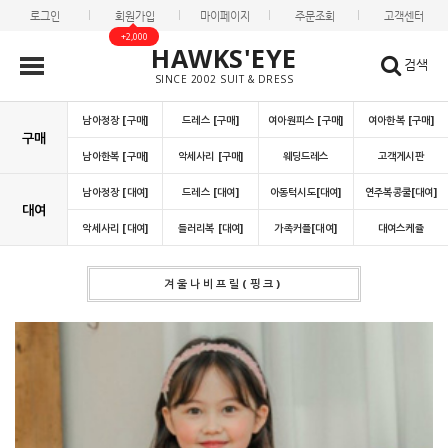
로그인
회원가입
마이페이지
주문조회
고객센터
+2,000
HAWKS'EYE
검색
SINCE 2002 SUIT & DRESS
남아정장 [구매]
드레스 [구매]
여아원피스 [구매]
여아한복 [구매]
구매
남아한복 [구매]
악세사리 [구매]
웨딩드레스
고객게시판
남아정장 [대여]
드레스 [대여]
아동턱시도[대여]
연주복콩쿨[대여]
대여
악세사리 [대여]
들러리복 [대여]
가족커플[대여]
대여스케쥴
겨울나비프릴(핑크)