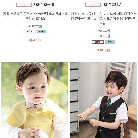
3호~11호구매
1호~7호대여
겨울 눈꽃블루 공주 dress로멘틱하고 동화속에
자켓+반바지구성 .크림 아이보리 더블 정장으로
주인공 드레스
단추버튼이 고급스럽고 뒷트임이 활동적이며 편
리함~
48,000원
78,000원
90,000원
리뷰 : 87
리뷰 : 189