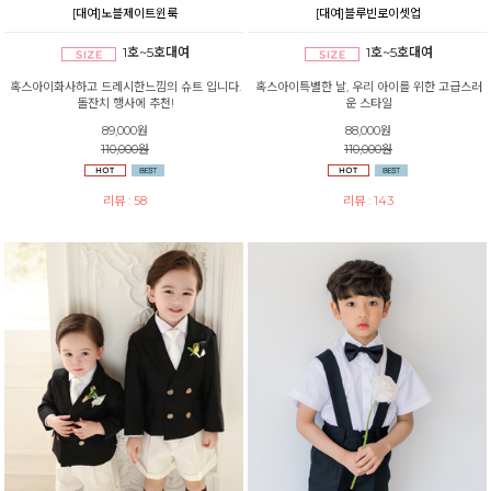
[대여]노블제이트윈룩
[대여]블루빈로이셋업
1호~5호대여
1호~5호대여
혹스아이화사하고 드레시한느낌의 슈트 입니다.
혹스아이특별한 날, 우리 아이를 위한 고급스러
돌잔치 행사에 추천!
운 스타일
89,000원
88,000원
110,000원
110,000원
리뷰 : 58
리뷰 : 143