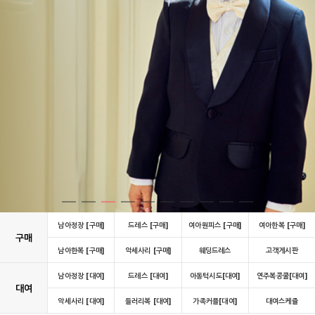
남아정장 [구매]
드레스 [구매]
여아원피스 [구매]
여아한복 [구매]
구매
남아한복 [구매]
악세사리 [구매]
웨딩드레스
고객게시판
남아정장 [대여]
드레스 [대여]
아동턱시도[대여]
연주복콩쿨[대여]
대여
악세사리 [대여]
들러리복 [대여]
가족커플[대여]
대여스케쥴