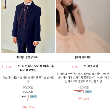
[대여]더블정장네이비
[대여]마리피치
1호~17호 대여,남아정장대여,주
1호~11호대여
니어정장렌탈
피치톤의 우아한드레스 목선의 비즈장식으로 돋
혹스아이세련되면서도 도시적인 투피스 남아정
보이며허리에 코사지와 플릴장식이 러블리하고
장
전체적으로 깔끔하고 깨끗한 느낌
50,000원
48,000원
60,000원
리뷰 : 241
리뷰 : 934