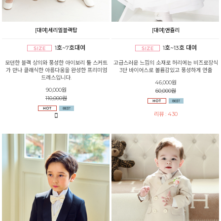
[대여]세리엘블랙탑
[대여]앤쥴리
1호~7호대여
1호~13호 대여
모던한 블랙 상의와 풍성한 아이보리 튤 스커트
고급스러운 느낌의 소재로 허리에는 비즈로장식
가 만나 클래식한 아름다움을 완성한 프리미엄
3단 바이어스로 볼륨감있고 풍성하게 연출
드레스입니다.
46,000원
90,000원
60,000원
110,000원
리뷰 : 430