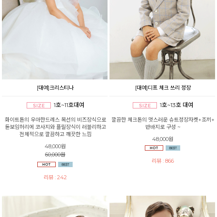
[대여]크리스티나
[대여]디프 체크 쓰리 정장
1호~11호대여
1호~13호 대여
화이트톤의 우아한드레스 목선의 비즈장식으로
깔끔한 체크톤의 멋스러운 슈트정장자켓+조끼+
돋보임허리에 코사지와 플릴장식이 러블리하고
반바지로 구성 ~
전체적으로 깔끔하고 깨끗한 느낌
48,000원
48,000원
60,000원
리뷰 : 866
리뷰 : 242