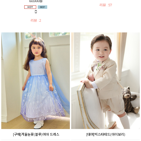
60,000원
리뷰 : 57
리뷰 : 2
[구매]겨울눈꽃(블루)여아 드레스
[대여]빅스타테드(아이보리)