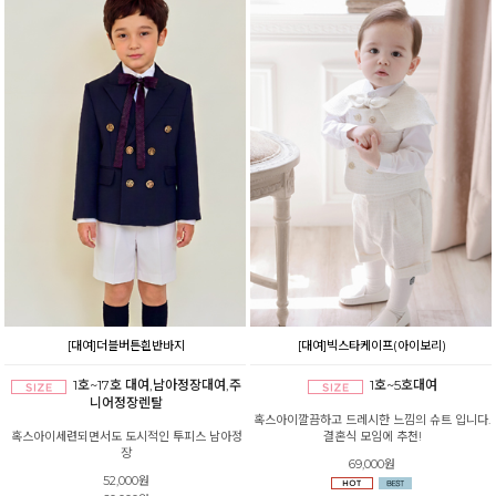
[대여]더블버튼흰반바지
[대여]빅스타케이프(아이보리)
1호~17호 대여,남아정장대여,주
1호~5호대여
니어정장렌탈
혹스아이깔끔하고 드레시한 느낌의 슈트 입니다.
혹스아이세련되면서도 도시적인 투피스 남아정
결혼식 모임에 추천!
장
69,000원
52,000원