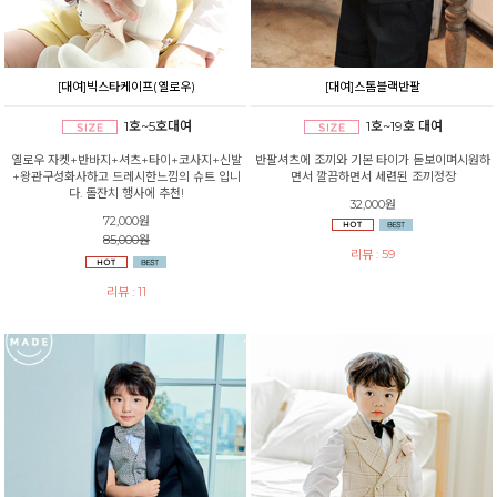
[대여]빅스타케이프(옐로우)
[대여]스톰블랙반팔
1호~5호대여
1호~19호 대여
옐로우 자켓+반바지+셔츠+타이+코사지+신발
반팔셔츠에 조끼와 기본 타이가 돋보이며시원하
+왕관구성화사하고 드레시한느낌의 슈트 입니
면서 깔끔하면서 세련된 조끼정장
다. 돌잔치 행사에 추천!
32,000원
72,000원
85,000원
리뷰 : 59
리뷰 : 11