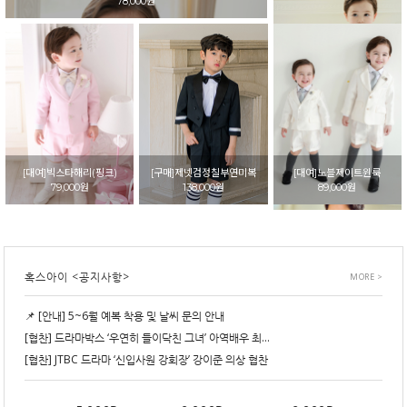
78,000원
[대여]빅스타쥬드(옐로우)
78,000원
[대여]빅스타해리(핑크)
[구매]제넷검정칠부연미복
[대여]노블제이트윈룩
79,000원
138,000원
89,000원
혹스아이 <공지사항>
MORE >
📌 [안내] 5~6월 예복 착용 및 날씨 문의 안내
[대여]아스터슬림 남아턱시도 남아정장
52,000원
[협찬] 드라마박스 ‘우연히 들이닥친 그녀’ 아역배우 최...
[협찬] JTBC 드라마 ‘신입사원 강회장’ 강이준 의상 협찬