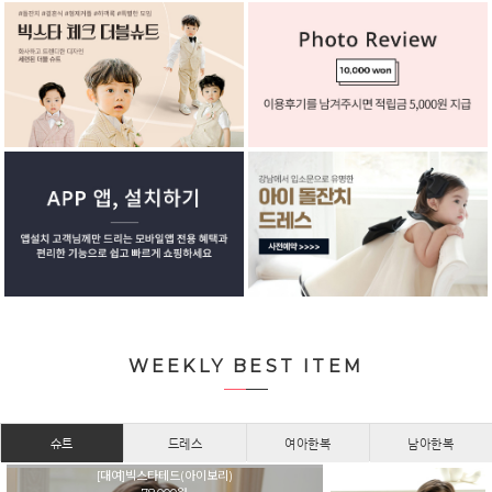
WEEKLY BEST ITEM
슈트
드레스
여아한복
남아한복
[대여]빅스타테드(아이보리)