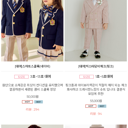
[대여]스마트스클룩(네이비)
[대여]빅스타담비체크(핑크)
3호~13호 대여
1호~5호대여
원단으로 소재감은 최상의 컨디션을 유지했으며
핑크톤과 아이보리색감이 적절히 매치 되는 체크
깔끔하면서 세련된 콤비 스쿨룩 정장
화사하고 드레시한느낌의 슈트 입니다. 결혼식
모임에 추천!
50,000원
55,000원
리뷰 : 294
리뷰 : 94