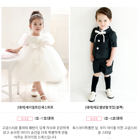
[대여]세리엘프린세스퍼프
[대여]레오벨반팔셋업(블랙)
1호~7호대여
1호~5호대여
고급스러운 플라워 패턴의 입체 자수와 은은하게
혹스아이특별한 날, 우리 아이를 위한 고급스러
맑고 순수한 아이의 순간을 더욱 특별하게 만들
운 스타일
어주는 프리미엄 드레스입니다.