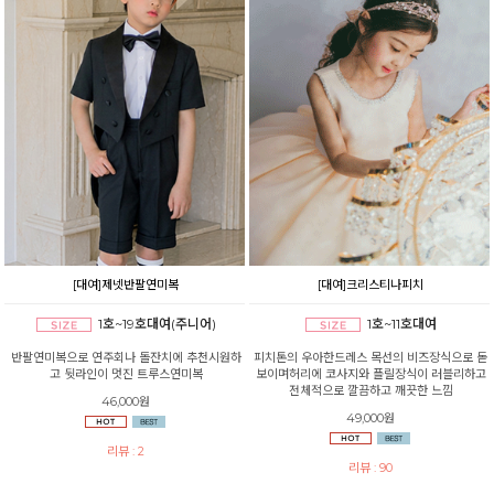
[대여]제넷반팔연미복
[대여]크리스티나피치
1호~19호대여(주니어)
1호~11호대여
반팔연미복으로 연주회나 돌잔치에 추천시원하
피치톤의 우아한드레스 목선의 비즈장식으로 돋
고 뒷라인이 멋진 트루스연미복
보이며허리에 코사지와 플릴장식이 러블리하고
전체적으로 깔끔하고 깨끗한 느낌
46,000원
49,000원
리뷰 : 2
리뷰 : 90