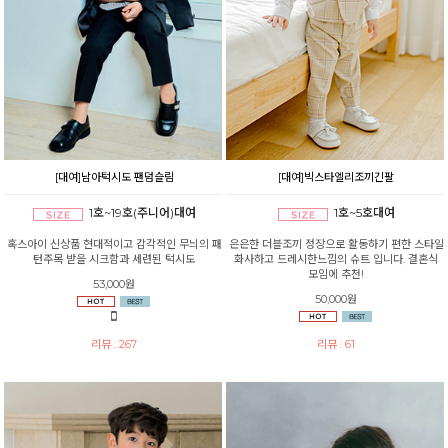
[대여]남아턱시도 팬덤슬림
[대여]빅스타엘리조끼긴팔
1호~19호(주니어)대여
1호~5호대여
혹스아이 신상품 현대적이고 감각적인 무늬의 패
은은한 더블조끼 정장으로 활동하기 편한 스타일
턴주목 받을 시크함과 세련된 턱시도
화사하고 드레시한느낌의 슈트 입니다. 결혼식
모임에 추천!
53,000원
50,000원
리뷰 : 267
리뷰 : 61