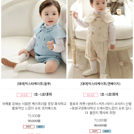
[대여]빅스타케이프(블루)
[대여]빅스타케이프(연베이지)
1호~5호대여
1호~5호대여
어깨를 감싸는 시원한 케이프더블 정장 화사하고
옐로우 자켓+반바지+셔츠+타이+코사지+신발
활동적인 느낌의 슈트 조끼베스트
+왕관구성화사하고 드레시한느낌의 슈트 입니
다. 돌잔치 행사에 추천!
72,000원
72,000원
90,000원
80,000원