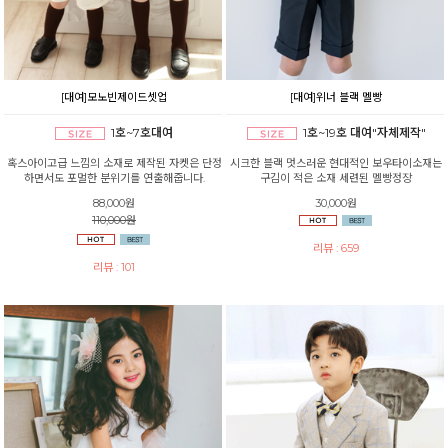
[대여]모노빈제이드셋업
[대여]위너 블랙 멜빵
1호~7호대여
1호~19호 대여"자체제작"
혹스아이고급 느낌의 소재로 제작된 자켓은 단정
시크한 블랙 멋스러운 현대적인 보우타이소재는
하면서도 포멀한 분위기를 연출해줍니다.
구김이 적은 소재 세련된 멜빵정장
88,000원
30,000원
110,000원
리뷰 : 659
리뷰 : 101