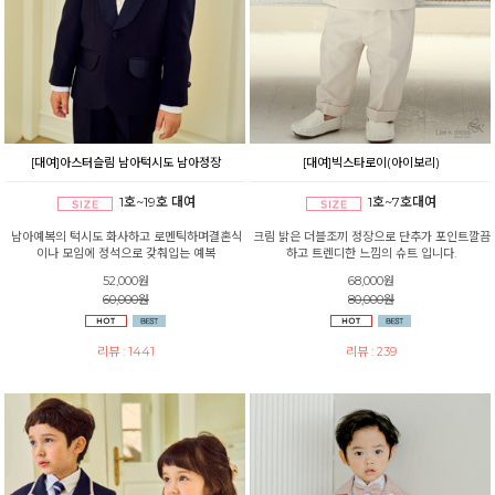
[대여]아스터슬림 남아턱시도 남아정장
[대여]빅스타로이(아이보리)
1호~19호 대여
1호~7호대여
남아예복의 턱시도 화사하고 로멘틱하며결혼식
크림 밝은 더블조끼 정장으로 단추가 포인트깔끔
이나 모임에 정석으로 갖춰입는 예복
하고 트렌디한 느낌의 슈트 입니다.
52,000원
68,000원
60,000원
80,000원
리뷰 : 1441
리뷰 : 239